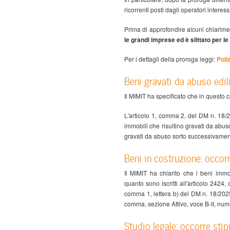
ricorrenti posti dagli operatori inter
Prima di approfondire alcuni chiarime
le grandi imprese ed è slittato per le
Per i dettagli della proroga leggi:
Poli
Beni gravati da abuso edili
Il MIMIT ha specificato che in questo c
L'articolo 1, comma 2, del DM n. 18/2
immobili che risultino gravati da abuso
gravati da abuso sorto successivament
Beni in costruzione: occorr
Il MIMIT ha chiarito che i beni immob
quanto sono iscritti all'articolo 2424,
comma 1, lettera b) del DM n. 18/2025 
comma, sezione Attivo, voce B-II, numeri
Studio legale: occorre stip