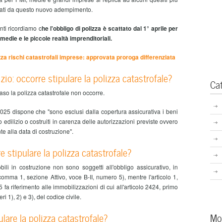
essati da questo nuovo adempimento.
nti ricordiamo c
he l'obbligo di polizza è scattato dal 1° aprile per
 medie e le piccole realtà imprenditoriali.
zza rischi catastrofali imprese: approvata proroga differenziata
zio: occorre stipulare la polizza catastrofale?
Ca
aso la polizza catastrofale non occorre.
025 dispone che "sono esclusi dalla copertura assicurativa i beni
 edilizio o costruiti in carenza delle autorizzazioni previste ovvero
e alla data di costruzione".
e stipulare la polizza catastrofale?
ili in costruzione non sono soggetti all'obbligo assicurativo, in
 comma 1, sezione Attivo, voce B-II, numero 5), mentre l'articolo 1,
fa riferimento alle immobilizzazioni di cui all'articolo 2424, primo
 1), 2) e 3), del codice civile.
ulare la polizza catastrofale?
Mo