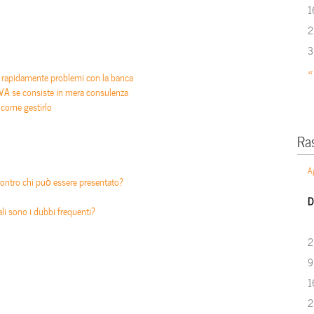
1
2
3
«
e rapidamente problemi con la banca
IVA se consiste in mera consulenza
 come gestirlo
Ra
A
: contro chi può essere presentato?
D
ali sono i dubbi frequenti?
2
9
1
2