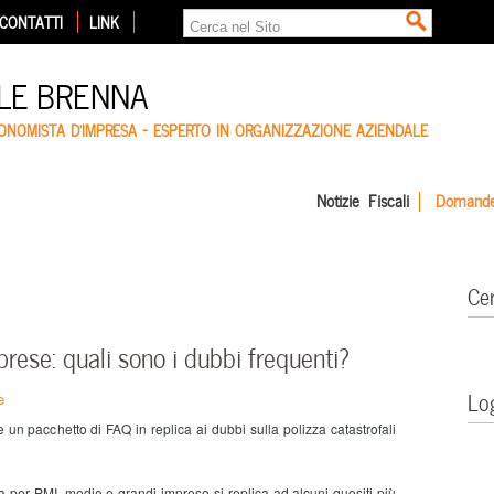
CONTATTI
LINK
LE BRENNA
CONOMISTA D'IMPRESA – ESPERTO IN ORGANIZZAZIONE AZIENDALE
Notizie Fiscali
Domande
Ce
prese: quali sono i dubbi frequenti?
Lo
e
e un pacchetto di FAQ in replica ai dubbi sulla polizza catastrofali
ita per PMI, medie e grandi imprese si replica ad alcuni quesiti più