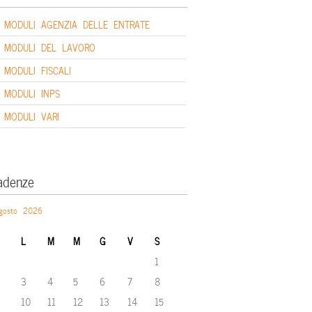
MODULI AGENZIA DELLE ENTRATE
MODULI DEL LAVORO
MODULI FISCALI
MODULI INPS
MODULI VARI
adenze
gosto 2026
L
M
M
G
V
S
1
3
4
5
6
7
8
10
11
12
13
14
15