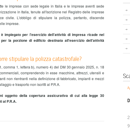
utte le imprese con sede legale in Italia e le imprese aventi sede
izzazione in Italia, tenute all'iscrizione nel Registro delle imprese
ce civile. L'obbligo di stipulare la polizza, pertanto, discende
delle imprese.
 impiegato per l'esercizio dell'attività di impresa ricade nel
per la porzione di edificio destinata all'esercizio dell'attività
orre stipulare la polizza catastrofale?
o 1, comma 1, lettera b), numero 4) del DM 30 gennaio 2025, n. 18
 e commerciali, comprendendo in esse macchine, attrezzi, utensili e
Sc
ianti non rientranti nella definizione di fabbricato, impianti e mezzi
aggio e trasporto non iscritti al P.R.A.
A
eni oggetto della copertura assicurativa di cui alla legge 30
D
ti al P.R.A.
2
9