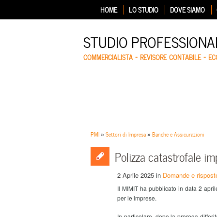
HOME
LO STUDIO
DOVE SIAMO
STUDIO PROFESSIONA
COMMERCIALISTA – REVISORE CONTABILE – E
PMI
»
Settori di Impresa
»
Banche e Assicurazioni
Polizza catastrofale im
2 Aprile 2025
in
Domande e rispost
Il MIMIT ha pubblicato in data 2 april
per le imprese.
In particolare, dopo la proroga differ