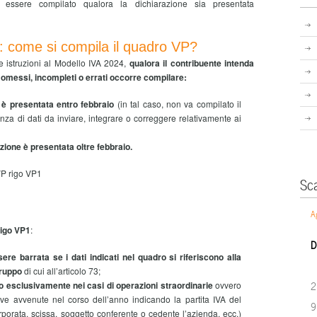
essere compilato qualora la dichiarazione sia presentata
: come si compila il quadro VP?
 istruzioni al Modello IVA 2024,
qualora il contribuente intenda
i omessi, incompleti o errati occorre compilare:
e è presentata entro febbraio
(in tal caso, non va compilato il
za di dati da inviare, integrare o correggere relativamente ai
azione è presentata oltre febbraio.
VP rigo VP1
Sc
A
rigo VP1
:
D
re barrata se i dati indicati nel quadro si riferiscono alla
 gruppo
di cui all’articolo 73;
2
 esclusivamente nei casi di operazioni straordinarie
ovvero
tive avvenute nel corso dell’anno indicando la partita IVA del
9
rporata, scissa, soggetto conferente o cedente l’azienda, ecc.)