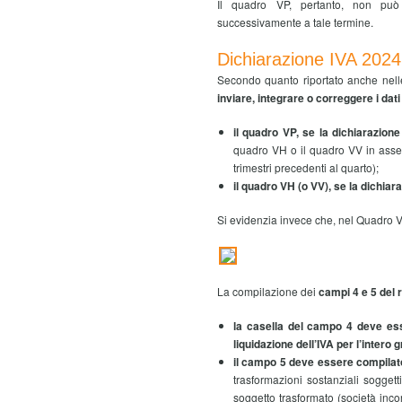
Il quadro VP, pertanto, non può 
successivamente a tale termine.
Dichiarazione IVA 2024
Secondo quanto riportato anche nelle
inviare, integrare o correggere i dat
il quadro VP, se la dichiarazion
quadro VH o il quadro VV in assen
trimestri precedenti al quarto);
il quadro VH (o VV), se la dichiar
Si evidenzia invece che, nel Quadro 
La compilazione dei
campi 4 e 5 del 
la casella del campo 4 deve esse
liquidazione dell’IVA per l’intero
il campo 5 deve essere compilato
trasformazioni sostanziali sogget
soggetto trasformato (società inco