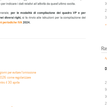
1
er indicare i dati relativi all’attività da quest’ultimo svolta.
2
enerale,
per le modalità di compilazione del quadro VP e per
3
ei diversi righi,
si fa rinvio alle istruzioni per la compilazione del
i periodiche IVA
2024.
«
Ra
A
D
iorni per evitare l’omissione
26: come regolarizzare
tro il 30 aprile
2
9
1
2