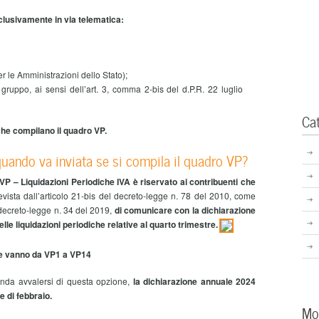
sclusivamente in via telematica:
(per le Amministrazioni dello Stato);
 gruppo, ai sensi dell’art. 3, comma 2-bis del d.P.R. 22 luglio
Ca
che compilano il quadro VP.
uando va inviata se si compila il quadro VP?
VP – Liquidazioni Periodiche IVA è riservato ai contribuenti che
evista dall’articolo 21-bis del decreto-legge n. 78 del 2010, come
 decreto-legge n. 34 del 2019,
di comunicare con la dichiarazione
delle liquidazioni periodiche relative al quarto trimestre.
he vanno da VP1 a VP14
enda avvalersi di questa opzione,
la dichiarazione annuale 2024
 di febbraio.
Mo