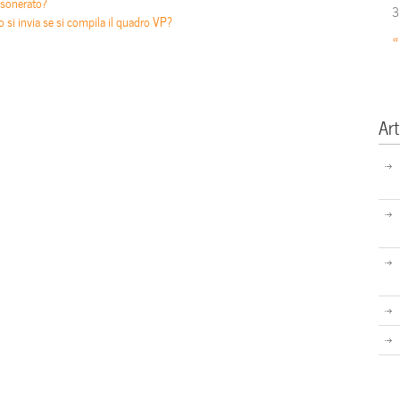
esonerato?
3
si invia se si compila il quadro VP?
«
Art