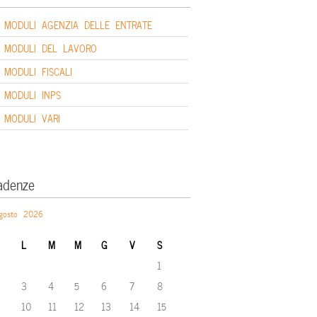
MODULI AGENZIA DELLE ENTRATE
MODULI DEL LAVORO
MODULI FISCALI
MODULI INPS
MODULI VARI
adenze
gosto 2026
L
M
M
G
V
S
1
3
4
5
6
7
8
10
11
12
13
14
15