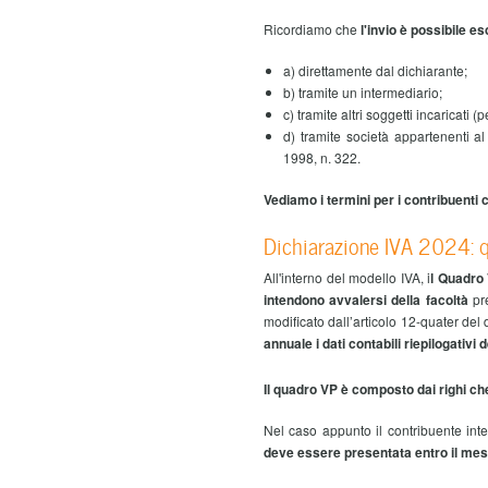
Ricordiamo che
l'invio è possibile e
a) direttamente dal dichiarante;
b) tramite un intermediario;
c) tramite altri soggetti incaricati 
d) tramite società appartenenti al
1998, n. 322.
Vediamo i termini per i contribuenti 
Dichiarazione IVA 2024: q
All'interno del modello IVA, i
l Quadro 
intendono avvalersi della facoltà
pr
modificato dall’articolo 12-quater del
annuale i dati contabili riepilogativi 
Il quadro VP è composto dai righi c
Nel caso appunto il contribuente int
deve essere presentata entro il mese