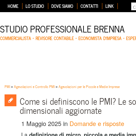
HOME
LO STUDIO
DOVE SIAMO
CONTATTI
LINK
STUDIO PROFESSIONALE BRENNA
COMMERCIALISTA – REVISORE CONTABILE – ECONOMISTA D'IMPRESA – ESP
PMI
»
Agevolazioni e Controllo PMI
»
Agevolazioni per le Piccole e Medie Imprese
Come si definiscono le PMI? Le so
dimensionali aggiornate
1 Maggio 2025
in
Domande e risposte
La
definizione di micro, piccola e media im