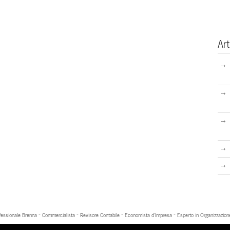
Art
fessionale Brenna - Commercialista - Revisore Contabile - Economista d'Impresa - Esperto in Organizzazion