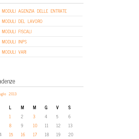
MODULI AGENZIA DELLE ENTRATE
MODULI DEL LAVORO
MODULI FISCALI
MODULI INPS
MODULI VARI
adenze
uglio 2013
L
M
M
G
V
S
1
2
3
4
5
6
8
9
10
11
12
13
4
15
16
17
18
19
20