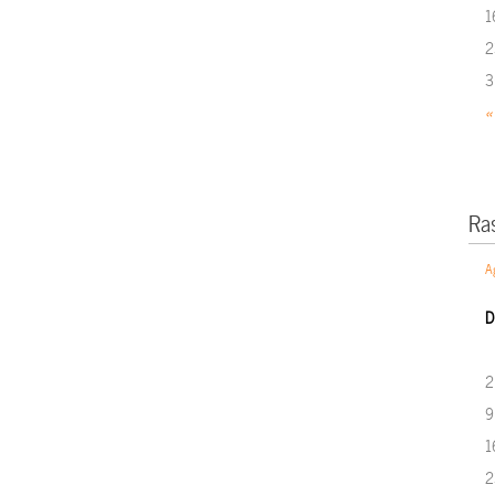
1
2
3
«
Ra
A
D
2
9
1
2