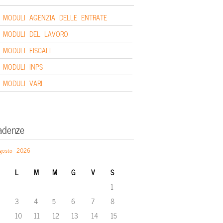
MODULI AGENZIA DELLE ENTRATE
MODULI DEL LAVORO
MODULI FISCALI
MODULI INPS
MODULI VARI
adenze
gosto 2026
L
M
M
G
V
S
1
3
4
5
6
7
8
10
11
12
13
14
15