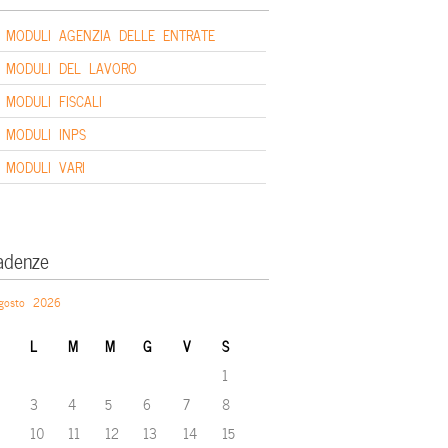
MODULI AGENZIA DELLE ENTRATE
MODULI DEL LAVORO
MODULI FISCALI
MODULI INPS
MODULI VARI
adenze
gosto 2026
L
M
M
G
V
S
1
3
4
5
6
7
8
10
11
12
13
14
15