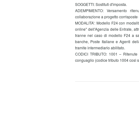
SOGGETTI: Sostituti d'imposta.
ADEMPIMENTO: Versamento ritenut
collaborazione a progetto corrispost
MODALITA’:
Modello F24 con modalità
online" dell'Agenzia delle Entrate, att
tranne nel caso di modello F24 a sal
banche, Poste Italiane e Agenti dell
tramite intermediario abilitato.
CODICI TRIBUTO: 1001 – Ritenute su 
conguaglio (codice tributo 1004 così s