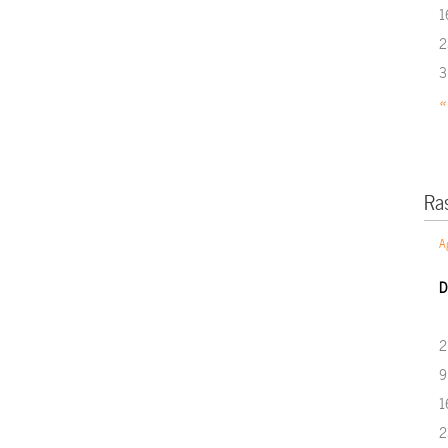
1
2
3
«
Ra
A
D
2
9
1
2