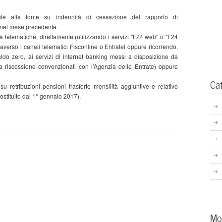
e alla fonte su indennità di cessazione del rapporto di
e nel mese precedente.
 telematiche, direttamente (utilizzando i servizi "F24 web" o "F24
raverso i canali telematici Fisconline o Entratel oppure ricorrendo,
do zero, ai servizi di internet banking messi a disposizione da
a riscossione convenzionati con l'Agenzia delle Entrate) oppure
Ca
retribuzioni pensioni trasferte mensilità aggiuntive e relativo
ostituito dal 1° gennaio 2017).
Mo