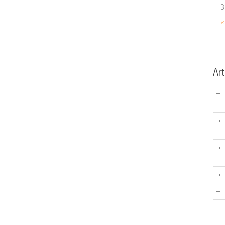
3
«
Art