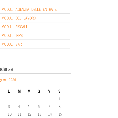
MODULI AGENZIA DELLE ENTRATE
MODULI DEL LAVORO
MODULI FISCALI
MODULI INPS
MODULI VARI
adenze
gosto 2026
L
M
M
G
V
S
1
3
4
5
6
7
8
10
11
12
13
14
15