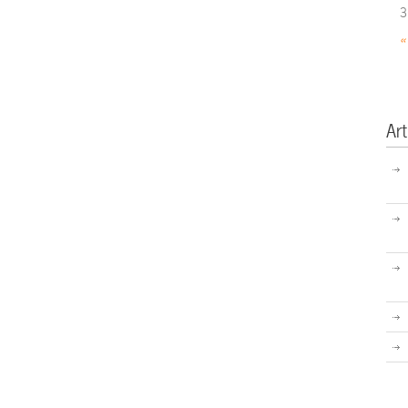
3
«
Art