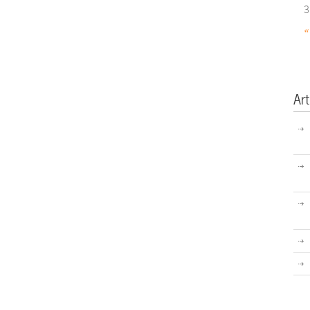
3
«
Art