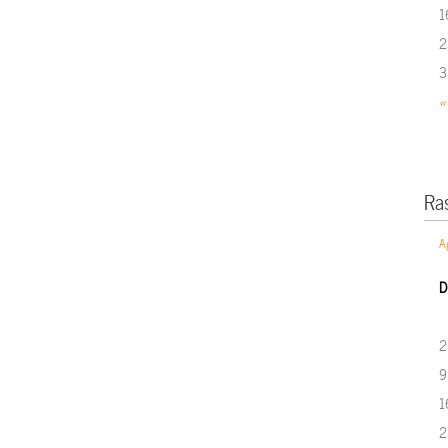
1
2
3
«
Ra
A
D
2
9
1
2