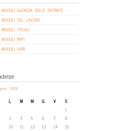
MODULI AGENZIA DELLE ENTRATE
MODULI DEL LAVORO
MODULI FISCALI
MODULI INPS
MODULI VARI
adenze
gosto 2026
L
M
M
G
V
S
1
3
4
5
6
7
8
10
11
12
13
14
15