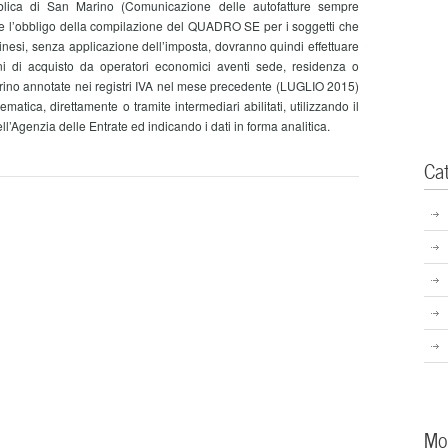
blica di San Marino (Comunicazione delle autofatture sempre
l’obbligo della compilazione del QUADRO SE per i soggetti che
nesi, senza applicazione dell’imposta, dovranno quindi effettuare
i di acquisto da operatori economici aventi sede, residenza o
rino annotate nei registri IVA nel mese precedente (LUGLIO 2015)
atica, direttamente o tramite intermediari abilitati, utilizzando il
ell’Agenzia delle Entrate ed indicando i dati in forma analitica.
Ca
Mo