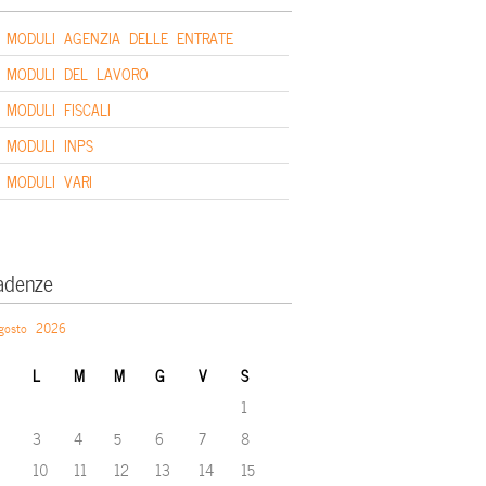
MODULI AGENZIA DELLE ENTRATE
MODULI DEL LAVORO
MODULI FISCALI
MODULI INPS
MODULI VARI
adenze
gosto 2026
L
M
M
G
V
S
1
3
4
5
6
7
8
10
11
12
13
14
15