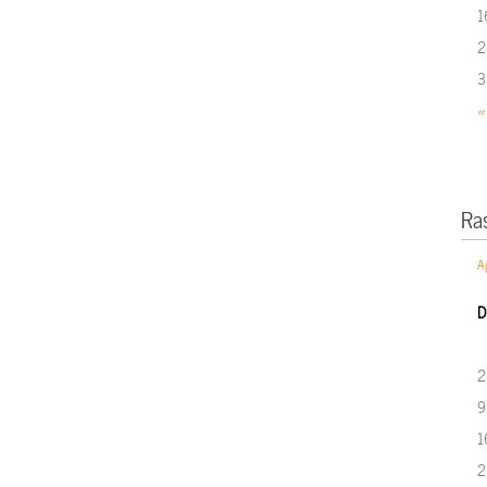
1
2
3
«
Ra
A
D
2
9
1
2