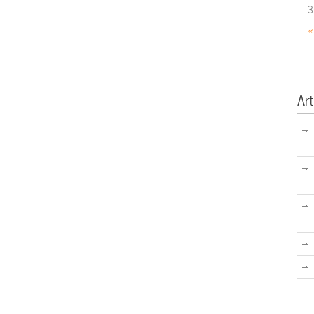
3
«
Art