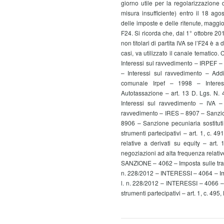
giorno utile per la regolarizzazione d
misura insufficiente) entro il 18 a
delle imposte e delle ritenute, maggio
F24. Si ricorda che, dal 1° ottobre 201
non titolari di partita IVA se l’F24 è a
casi, va utilizzato il canale temati
Interessi sul ravvedimento – IRPEF 
– Interessi sul ravvedimento – Ad
comunale Irpef – 1998 – Intere
Autotassazione – art. 13 D. Lgs. N.
Interessi sul ravvedimento – IVA 
ravvedimento – IRES – 8907 – Sanzio
8906 – Sanzione pecuniaria sostituti 
strumenti partecipativi – art. 1, c. 
relative a derivati su equity – art
negoziazioni ad alta frequenza relative 
SANZIONE – 4062 – Imposta sulle transaz
n. 228/2012 – INTERESSI – 4064 – Impos
l. n. 228/2012 – INTERESSI – 4066 – 
strumenti partecipativi – art. 1, c. 49