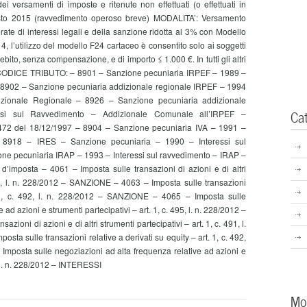
ei versamenti di imposte e ritenute non effettuati (o effettuati in
gosto 2015 (ravvedimento operoso breve) MODALITA’: Versamento
rate di interessi legali e della sanzione ridotta al 3% con Modello
4, l’utilizzo del modello F24 cartaceo è consentito solo ai soggetti
 debito, senza compensazione, e di importo ≤ 1.000 €. In tutti gli altri
co. CODICE TRIBUTO: – 8901 – Sanzione pecuniaria IRPEF – 1989 –
– 8902 – Sanzione pecuniaria addizionale regionale IRPEF – 1994
dizionale Regionale – 8926 – Sanzione pecuniaria addizionale
Ca
ssi sul Ravvedimento – Addizionale Comunale all’IRPEF –
 472 del 18/12/1997 – 8904 – Sanzione pecuniaria IVA – 1991 –
– 8918 – IRES – Sanzione pecuniaria – 1990 – Interessi sul
ne pecuniaria IRAP – 1993 – Interessi sul ravvedimento – IRAP –
d’imposta – 4061 – Imposta sulle transazioni di azioni e di altri
491, l. n. 228/2012 – SANZIONE – 4063 – Imposta sulle transazioni
. 1, c. 492, l. n. 228/2012 – SANZIONE – 4065 – Imposta sulle
ad azioni e strumenti partecipativi – art. 1, c. 495, l. n. 228/2012 –
ioni di azioni e di altri strumenti partecipativi – art. 1, c. 491, l.
ta sulle transazioni relative a derivati su equity – art. 1, c. 492,
Imposta sulle negoziazioni ad alta frequenza relative ad azioni e
5, l. n. 228/2012 – INTERESSI
Mo