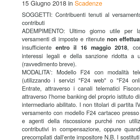
15 Giugno 2018
in
Scadenze
SOGGETTI:
Contribuenti tenuti al versament
contributi
ADEMPIMENTO:
Ultimo giorno utile per l
versamenti di imposte e ritenute
non effettua
insufficiente
entro il 16 maggio 2018
, co
interessi legali e della sanzione ridotta 
(ravvedimento breve).
MODALITA':
Modello F24 con modalità tele
(utilizzando i servizi "F24 web" o "F24 onli
Entrate, attraverso i canali telematici Fisco
attraverso l'home banking del proprio istituto d
intermediario abilitato. I non titolari di partita 
versamento con modello F24 cartaceo presso 
e agenti della riscossione purché non utilizz
contributivi in compensazione, oppure qua
precompilati dall'ente impositore N.B. I sostitu