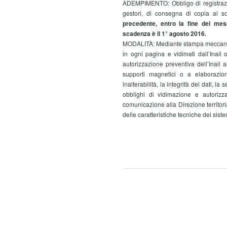
ADEMPIMENTO: Obbligo di registrazio
gestori, di consegna di copia al s
precedente, entro la fine del mes
scadenza è il 1° agosto 2016.
MODALITÀ: Mediante stampa meccanogra
in ogni pagina e vidimati dall’Inail 
autorizzazione preventiva dell’Inail
supporti magnetici o a elaborazion
inalterabilità, la integrità dei dati, l
obblighi di vidimazione e autorizza
comunicazione alla Direzione territori
delle caratteristiche tecniche del sist