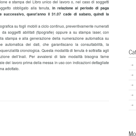
ne e stampa del Libro unico del lavoro o, nel caso di soggetti
oggetto obbligato alla tenuta,
in relazione al periodo di paga
e successivo, quest'anno il 31.07 cade di sabato, quindi la
fica su fogli mobili a ciclo continuo, preventivamente numerati
o da soggetti abilitati (tipografie) oppure a su stampa laser, con
 alla stampa e alla generazione della numerazione automatica su
e automatica dei dati, che garantiscano la consultabilità, la
Ca
a sequenzialità cronologica. Questa modalità di tenuta è sottratta agli
zione dell’Inail. Per avvalersi di tale modalità bisogna farne
ale del lavoro prima della messa in uso con indicazioni dettagliate
ema adottato.
Mo