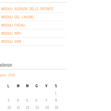
MODULI AGENZIA DELLE ENTRATE
MODULI DEL LAVORO
MODULI FISCALI
MODULI INPS
MODULI VARI
adenze
gosto 2026
L
M
M
G
V
S
1
3
4
5
6
7
8
10
11
12
13
14
15