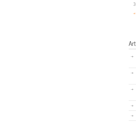
3
«
Art