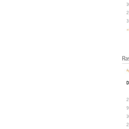
1
2
3
«
Ra
A
D
2
9
1
2