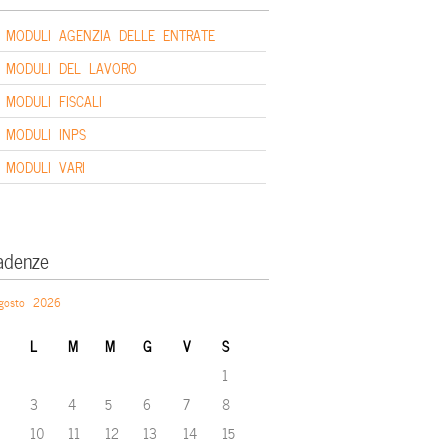
MODULI AGENZIA DELLE ENTRATE
MODULI DEL LAVORO
MODULI FISCALI
MODULI INPS
MODULI VARI
adenze
gosto 2026
L
M
M
G
V
S
1
3
4
5
6
7
8
10
11
12
13
14
15