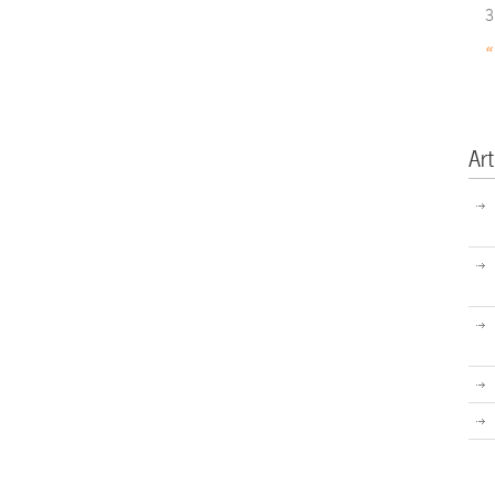
3
«
Art