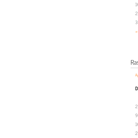
1
2
3
«
Ra
A
D
2
9
1
2