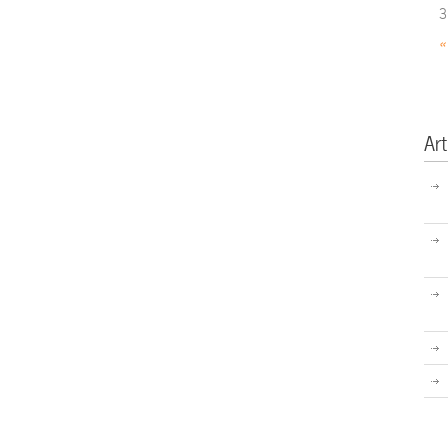
3
«
Art