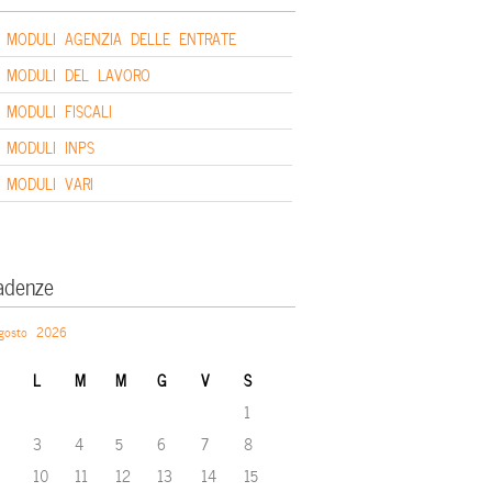
MODULI AGENZIA DELLE ENTRATE
MODULI DEL LAVORO
MODULI FISCALI
MODULI INPS
MODULI VARI
adenze
gosto 2026
L
M
M
G
V
S
1
3
4
5
6
7
8
10
11
12
13
14
15