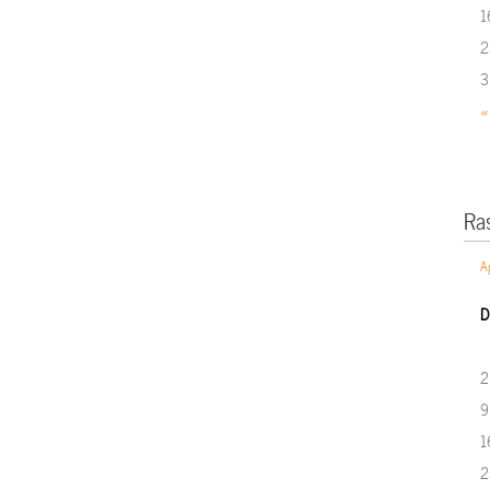
1
2
3
«
Ra
A
D
2
9
1
2