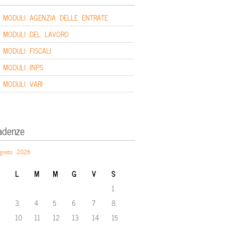
MODULI AGENZIA DELLE ENTRATE
MODULI DEL LAVORO
MODULI FISCALI
MODULI INPS
MODULI VARI
adenze
gosto 2026
L
M
M
G
V
S
1
3
4
5
6
7
8
10
11
12
13
14
15