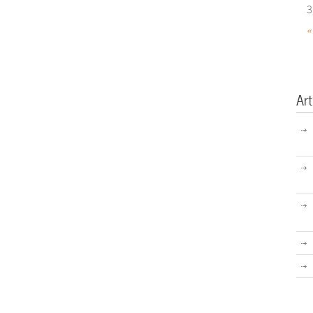
3
«
Art