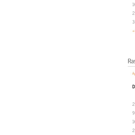
1
2
3
«
Ra
A
D
2
9
1
2