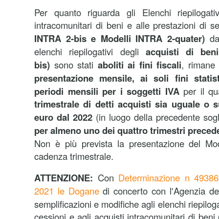
Per quanto riguarda gli Elenchi riepilogativi
intracomunitari di beni e alle prestazioni di s
INTRA 2-bis e Modelli INTRA 2-quater)
da
elenchi riepilogativi degli
acquisti di ben
bis)
sono
stati
aboliti ai fini fiscali
, rimane
presentazione mensile, ai soli fini statist
periodi mensili per i soggetti IVA
per il qu
trimestrale di detti acquisti sia uguale o 
euro dal 2022
(in luogo della precedente sog
per almeno uno dei quattro trimestri preced
Non è più prevista la presentazione del Mo
cadenza trimestrale.
ATTENZIONE:
Con
Determinazione n 49386
2021 le Dogane
di concerto con l'Agenzia del
semplificazioni e modifiche agli elenchi riepilogati
cessioni e agli acquisti intracomunitari di beni