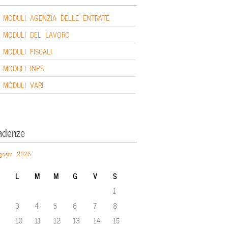
MODULI AGENZIA DELLE ENTRATE
MODULI DEL LAVORO
MODULI FISCALI
MODULI INPS
MODULI VARI
adenze
gosto 2026
L
M
M
G
V
S
1
3
4
5
6
7
8
10
11
12
13
14
15