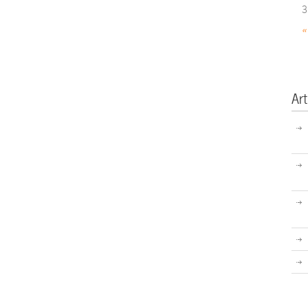
3
«
Art