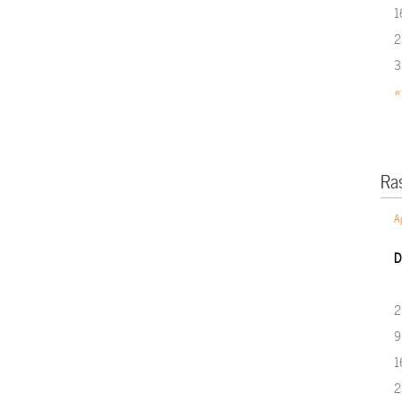
1
2
3
«
Ra
A
D
2
9
1
2