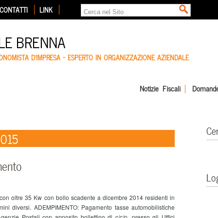
CONTATTI
LINK
LE BRENNA
CONOMISTA D'IMPRESA – ESPERTO IN ORGANIZZAZIONE AZIENDALE
Notizie Fiscali
Domande
Ce
2015
ento
Lo
 con oltre 35 Kw con bollo scadente a dicembre 2014 residenti in
rmini diversi. ADEMPIMENTO: Pagamento tasse automobilistiche
enzie Postali con apposito bollettino di c/c/p, presso gli Uffici