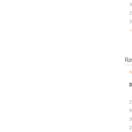
1
2
3
«
Ra
A
D
2
9
1
2