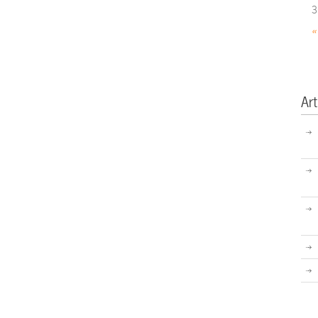
3
«
Art