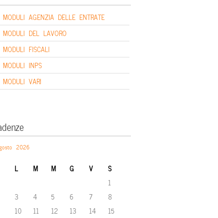
MODULI AGENZIA DELLE ENTRATE
MODULI DEL LAVORO
MODULI FISCALI
MODULI INPS
MODULI VARI
adenze
gosto 2026
L
M
M
G
V
S
1
3
4
5
6
7
8
10
11
12
13
14
15