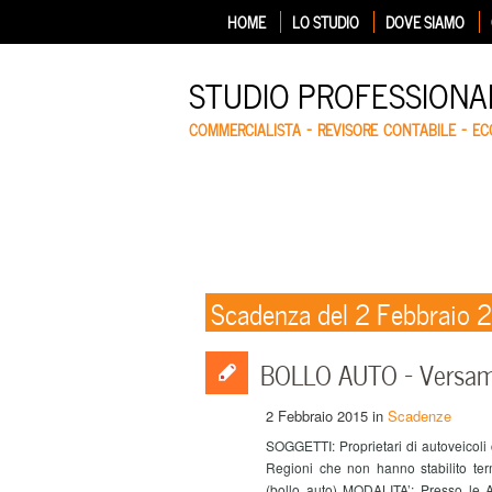
HOME
LO STUDIO
DOVE SIAMO
STUDIO PROFESSIONA
COMMERCIALISTA – REVISORE CONTABILE – E
Scadenza del 2 Febbraio 
BOLLO AUTO – Versam
2 Febbraio 2015
in
Scadenze
SOGGETTI: Proprietari di autoveicoli
Regioni che non hanno stabilito te
(bollo auto) MODALITA’: Presso le Ag