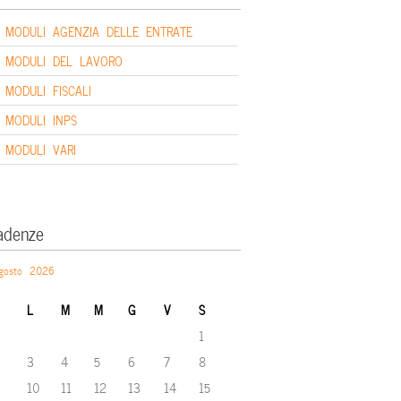
MODULI AGENZIA DELLE ENTRATE
MODULI DEL LAVORO
MODULI FISCALI
MODULI INPS
MODULI VARI
adenze
gosto 2026
L
M
M
G
V
S
1
3
4
5
6
7
8
10
11
12
13
14
15