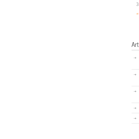
3
«
Art