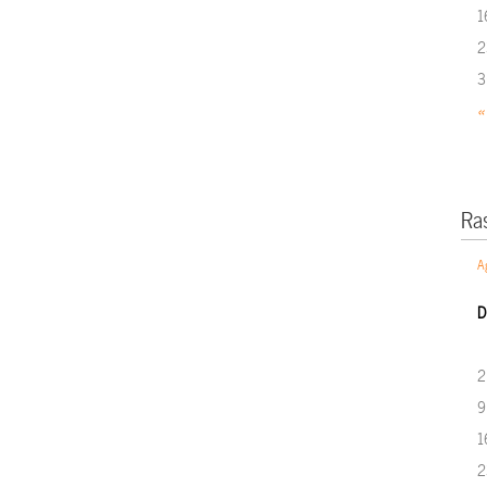
1
2
3
«
Ra
A
D
2
9
1
2