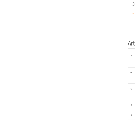
3
«
Art