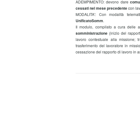
ADEMPIMENTO: devono dare
comun
cessati nel mese precedente
con lav
MODALITA': Con modalità telema
UnificatoSomm
.
Il modulo, compilato a cura delle a
somministrazione
(inizio del rappor
lavoro contestuale alla missione; t
trasferimento del lavoratore in missi
cessazione del rapporto di lavoro in 