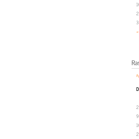
1
2
3
«
Ra
A
D
2
9
1
2