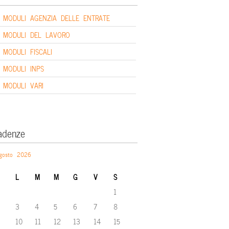
MODULI AGENZIA DELLE ENTRATE
MODULI DEL LAVORO
MODULI FISCALI
MODULI INPS
MODULI VARI
adenze
gosto 2026
L
M
M
G
V
S
1
3
4
5
6
7
8
10
11
12
13
14
15