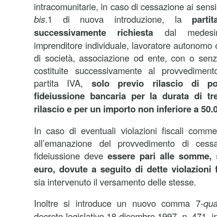
intracomunitarie, in caso di cessazione ai sens
bis
.1 di nuova introduzione, la
part
successivamente richiesta
dal medes
imprenditore individuale, lavoratore autonomo 
di società, associazione od ente, con o senza
costituite successivamente al provvediment
partita IVA,
solo previo rilascio di po
fideiussione bancaria per la durata di tr
rilascio e per un importo non inferiore a 50.
In caso di eventuali violazioni fiscali com
all’emanazione del provvedimento di cessaz
fideiussione deve
essere pari alle somme, 
euro, dovute a seguito di dette violazioni f
sia intervenuto il versamento delle stesse.
Inoltre si
introduce un nuovo comma 7-
qua
decreto legislativo 18 dicembre 1997, n. 471, in