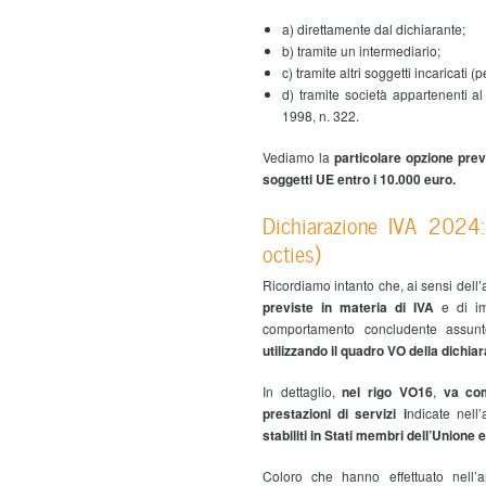
a) direttamente dal dichiarante;
b) tramite un intermediario;
c) tramite altri soggetti incaricati 
d) tramite società appartenenti al
1998, n. 322.
Vediamo la
particolare opzione previ
soggetti UE entro i 10.000 euro.
Dichiarazione IVA 2024: l
octies)
Ricordiamo intanto che, ai sensi dell’
previste in materia di IVA
e di im
comportamento concludente assunto
utilizzando il quadro VO
della dichiar
In dettaglio,
nel rigo VO16
,
va com
prestazioni di servizi i
ndicate nell’
stabiliti in Stati membri dell’Unione
Coloro che hanno effettuato nell