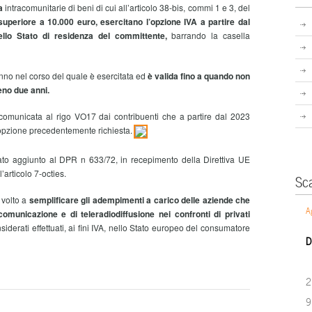
a
intracomunitarie di beni di cui all’articolo 38-bis, commi 1 e 3, del
uperiore a 10.000 euro,
esercitano l’opzione IVA a partire dal
ello Stato di residenza del committente,
barrando la casella
anno nel corso del quale è esercitata ed
è valida fino a quando non
eno due anni.
 comunicata al rigo VO17 dai contribuenti che a partire dal 2023
opzione precedentemente richiesta.
ato aggiunto al DPR n 633/72, in recepimento della Direttiva UE
articolo 7-octies.
Sc
 volto a
semplificare gli adempi
menti
a carico delle aziende che
A
ecomunicazione e di teleradiodiffusione nei confronti di privati
siderati effettuati, ai fini IVA, nello Stato europeo del consumatore
D
2
9