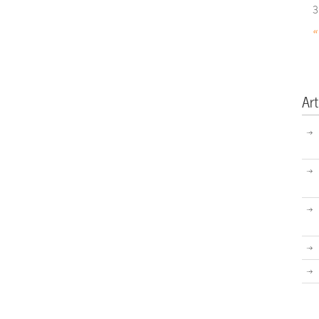
3
«
Art