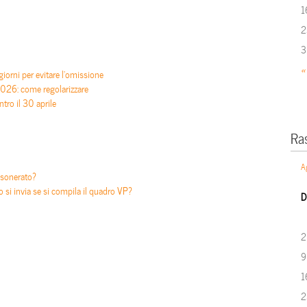
1
2
3
«
iorni per evitare l’omissione
26: come regolarizzare
tro il 30 aprile
Ra
A
esonerato?
si invia se si compila il quadro VP?
D
2
9
1
2