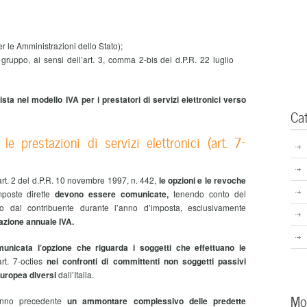
(per le Amministrazioni dello Stato);
 gruppo, ai sensi dell’art. 3, comma 2-bis del d.P.R. 22 luglio
sta nel modello IVA per i prestatori di servizi elettronici verso
Ca
e prestazioni di servizi elettronici (art. 7-
art. 2 del d.P.R. 10 novembre 1997, n. 442,
le opzioni e le revoche
poste dirette
devono
essere comunicate,
tenendo conto del
 dal contribuente durante l’anno d’imposta,
esclusivamente
azione annuale IVA.
unicata l’opzione che riguarda i soggetti che effettuano le
art. 7-octies
nei confronti di committenti non soggetti passivi
 europea diversi
dall’Italia.
Mo
’anno precedente
un ammontare complessivo delle predette