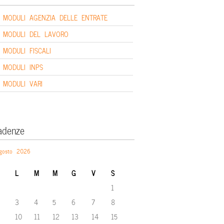
MODULI AGENZIA DELLE ENTRATE
MODULI DEL LAVORO
MODULI FISCALI
MODULI INPS
MODULI VARI
adenze
gosto 2026
L
M
M
G
V
S
1
3
4
5
6
7
8
10
11
12
13
14
15