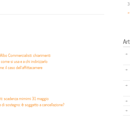
3
«
Art
 Albo Commercialisti: chiarimenti
ome si usa e a chi indirizzarlo
e: il caso dell’affittacamere
sti: scadenza mimimi 31 maggio
e di sostegno: è soggetto a cancellazione?