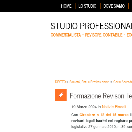
HOME
LO STUDIO
DOVE SIAMO
STUDIO PROFESSIONA
COMMERCIALISTA – REVISORE CONTABILE – E
DIRITTO
»
Societa', Enti e Professionisti
»
Corsi Accredi
Formazione Revisori: l
19 Marzo 2024
in
Notizie Fiscali
Con
Circolare n 12 del 15 marzo
i
revisori legali iscritti nel registro 
legislativo 27 gennaio 2010, n. 39, co