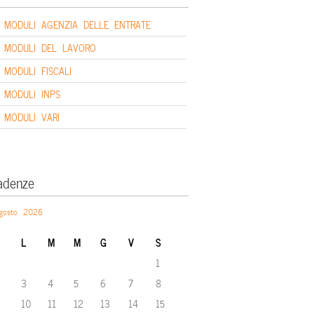
MODULI AGENZIA DELLE ENTRATE
MODULI DEL LAVORO
MODULI FISCALI
MODULI INPS
MODULI VARI
adenze
gosto 2026
L
M
M
G
V
S
1
3
4
5
6
7
8
10
11
12
13
14
15