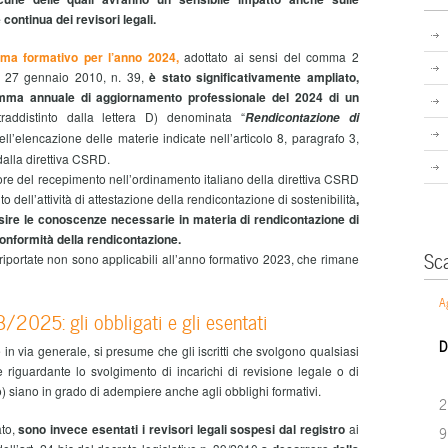
continua dei revisori legali.
mma formativo per l’anno 2024,
adottato ai sensi del comma 2
vo 27 gennaio 2010, n. 39,
è stato significativamente ampliato,
amma annuale di aggiornamento professionale del 2024 di un
traddistinto dalla lettera D) denominata “
Rendicontazione di
ell’elencazione delle materie indicate nell’articolo 8, paragrafo 3,
dalla direttiva CSRD.
more del recepimento nell’ordinamento italiano della direttiva CSRD
o dell’attività di attestazione della rendicontazione di sostenibilità
,
ire le conoscenze necessarie in materia di rendicontazione di
 conformità della rendicontazione.
Sc
o riportate non sono applicabili all’anno formativo 2023, che rimane
A
2025: gli obbligati e gli esentati
D
in via generale, si presume che gli iscritti che svolgono qualsiasi
 se riguardante lo svolgimento di incarichi di revisione legale o di
istro) siano in grado di adempiere anche agli obblighi formativi.
2
ato,
sono invece esentati i revisori legali sospesi dal registro
ai
9