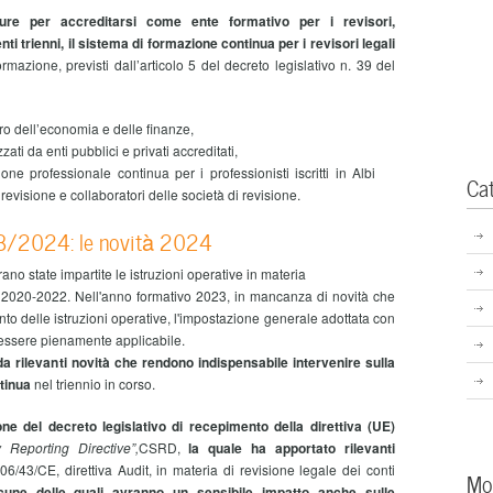
ure per accreditarsi come ente formativo per i revisori,
ti trienni,
il sistema di formazione continua per i revisori legali
ormazione, previsti dall’articolo 5 del decreto legislativo n. 39 del
ero dell’economia e delle finanze,
ati da enti pubblici e privati accreditati,
one professionale continua per i professionisti iscritti in Albi
Ca
 revisione e collaboratori delle società di revisione.
3/2024: le novità 2024
ano state impartite le istruzioni operative in materia
io 2020-2022. Nell'anno formativo 2023, in mancanza di novità che
 delle istruzioni operative, l'impostazione generale adottata con
 essere pienamente applicabile.
a rilevanti novità che rendono indispensabile intervenire sulla
ntinua
nel triennio in corso.
ne del decreto legislativo di recepimento della direttiva (UE)
y Reporting Directive”,
CSRD,
la quale ha apportato rilevanti
2006/43/CE, direttiva Audit,
in materia di revisione legale dei conti
Mo
une delle quali avranno un sensibile impatto anche sulle