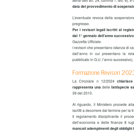
sensi dell’art. 24, comma 1, lett. e), e
data del provvedimento di sospensi
L’eventuale revoca della sospensione
pregresso.
Per i revisori legali iscritti al reg
dal 1° gennaio dell’anno successivo 
Gazzetta Ufficiale.
I revisori che presentano istanza di c
dall’anno in cui presentano la rela
pubblicato in G.U. l’anno successivo).
Formazione Revisori 2023
La Circolare n 12/2024
chiarisce
rappresenta una
delle
fattispecie s
39 del 2010.
Al riguardo, il Ministero procede all
iscritti a decorrere dal termine per la t
Il regolamento disciplinante il proc
dell’economia e delle finanze 8 lu
mancati adempimenti degli obblighi 