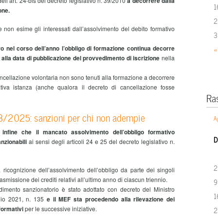
 dell’art. 24-bis del decreto legislativo n. 39/2010
a decorrere dalla
1
one.
2
 non esime gli interessati dall’assolvimento del debito formativo
3
istro nel corso dell’anno l’obbligo di formazione continua decorre
«
alla data di pubblicazione del provvedimento di iscrizione
nella
ancellazione volontaria non sono tenuti alla formazione a decorrere
tiva istanza (anche qualora il decreto di cancellazione fosse
Ra
/2025: sanzioni per chi non adempie
A
 infine che il mancato assolvimento dell’obbligo formativo
D
anzionabili
ai sensi degli articoli 24 e 25 del decreto legislativo n.
2
a ricognizione dell’assolvimento dell’obbligo da parte dei singoli
rasmissione dei crediti relativi all’ultimo anno di ciascun triennio.
9
edimento sanzionatorio è stato adottato con decreto del Ministro
1
glio 2021, n. 135
e il MEF sta procedendo alla rilevazione dei
formativi
per le successive iniziative.
2