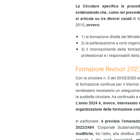
La Circolare specifica le proced
evidenziando che,
come nei preceden
si articola su tre diversi canali
di f
2010
, ovvero
:
1) la formazione diretta del Minist
2) la partecipazione a corsi organizz
3) il riconoscimento della formazi
professionali e i responsabili della
Formazione Revisori 202
Con la circolare n. 3 del 20/02/2020 er
di formazione continua per il trienn
rendessero necessario un adeguamento
la suddetta circolare, ha continuato a
L'anno 2024 è, invece, interessato d
organizzazione della formazione co
In particolare,
è prevista l’emanazio
2022/2464
“Corporate Sustainabilit
modifiche,
tra l'altro, alla direttiva 
annuali e dei conti consolidati,
alc