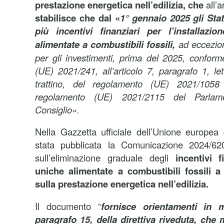
prestazione energetica nell’edilizia,
che
all’a
stabilisce che dal «
1° gennaio 2025 gli Sta
più incentivi finanziari per l’installazi
alimentate a combustibili fossili,
ad eccezion
per gli investimenti, prima del 2025, confor
(UE) 2021/241, all’articolo 7, paragrafo 1, let
trattino, del regolamento (UE) 2021/1058 
regolamento (UE) 2021/2115 del Parla
Consiglio».
Nella Gazzetta ufficiale dell’Unione europea
stata pubblicata la Comunicazione 2024/6
sull’eliminazione graduale degli
incentivi f
uniche alimentate a combustibili fossili a
sulla prestazione energetica nell’edilizia.
Il documento “
fornisce orientamenti in me
paragrafo 15, della direttiva riveduta,
che m