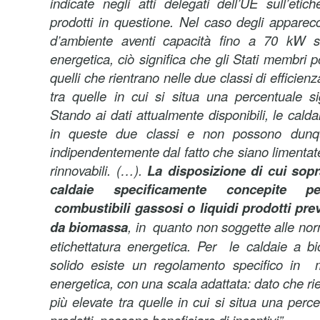
indicate negli atti delegati dell’UE sull’etic
prodotti in questione. Nel caso degli apparecc
d’ambiente aventi capacità fino a 70 kW s
energetica, ciò significa che gli Stati membri 
quelli che rientrano nelle due classi di efficien
tra quelle in cui si situa una percentuale sig
Stando ai dati attualmente disponibili, le cald
in queste due classi e non possono dunqu
indipendentemente dal fatto che siano
limentate
rinnovabili. (…).
La disposizione di cui sopr
caldaie specificamente concepite p
combustibili gassosi o liquidi prodotti pre
da biomassa
, in quanto non soggette alle nor
etichettatura energetica. Per le caldaie a b
solido esiste un regolamento specifico in ma
energetica, con una scala adattata: dato che ri
più elevate tra quelle in cui si situa una perce