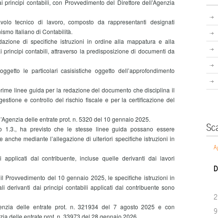
ai principi contabili, con Provvedimento del Direttore dell’Agenzia
avolo tecnico di lavoro, composto da rappresentanti designati
ismo Italiano di Contabilità.
edazione di specifiche istruzioni in ordine alla mappatura e alla
ai principi contabili, attraverso la predisposizione di documenti da
getto le particolari casisistiche oggetto dell’approfondimento
rime linee guida per la redazione del documento che disciplina il
estione e controllo del rischio fiscale e per la certificazione del
l’Agenzia delle entrate prot. n. 5320 del 10 gennaio 2025.
Sc
fo 1.3., ha previsto che le stesse linee guida possano essere
 anche mediante l’allegazione di ulteriori specifiche istruzioni in
A
ili applicati dal contribuente, incluse quelle derivanti dai lavori
D
il Provvedimento del 10 gennaio 2025, le specifiche istruzioni in
li derivanti dai principi contabili applicati dal contribuente sono
2
genzia delle entrate prot. n. 321934 del 7 agosto 2025 e con
9
zia delle entrate prot. n. 33973 del 28 gennaio 2026.