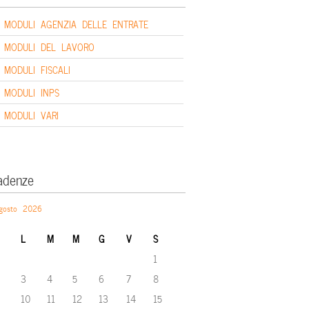
MODULI AGENZIA DELLE ENTRATE
MODULI DEL LAVORO
MODULI FISCALI
MODULI INPS
MODULI VARI
adenze
gosto 2026
L
M
M
G
V
S
1
3
4
5
6
7
8
10
11
12
13
14
15