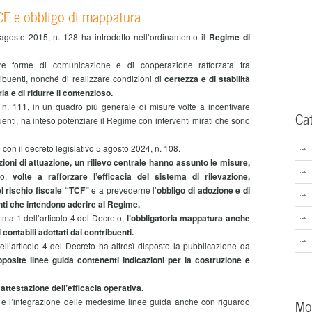
TCF e obbligo di mappatura
5 agosto 2015, n. 128 ha introdotto nell’ordinamento il
R
egime di
e forme di comunicazione e di cooperazione rafforzata tra
ribuenti, nonché di realizzare condizioni di
certezza e di stabilità
ia e di ridurre il contenzioso.
n. 111, in un quadro più generale di misure volte a incentivare
Ca
nti, ha inteso potenziare il Regime con interventi mirati che sono
 con il decreto legislativo 5 agosto 2024, n. 108.
zioni di attuazione, un rilievo centrale hanno assunto le misure,
eto,
volte a rafforzare l’efficacia del sistema di rilevazione,
l rischio fiscale “TCF”
e a prevederne l’
obbligo di adozione e di
enti che intendono aderire al Regime.
omma 1 dell’articolo 4 del Decreto,
l’obbligatoria mappatura anche
i contabili adottati dai contribuenti.
ell’articolo 4 del Decreto ha altresì disposto la pubblicazione da
pposite linee guida contenenti indicazioni per la costruzione e
 attestazione dell’efficacia operativa.
Mo
o e l’integrazione delle medesime linee guida anche con riguardo