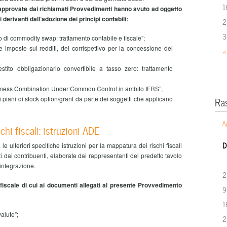
1
a approvate dai richiamati Provvedimenti hanno avuto ad oggetto
i derivanti dall’adozione dei principi contabili:
2
3
o di commodity swap: trattamento contabile e fiscale”;
le imposte sui redditi, del corrispettivo per la concessione del
«
tito obbligazionario convertibile a tasso zero: trattamento
usiness Combination Under Common Control in ambito IFRS”;
Ra
i piani di stock option/grant da parte dei soggetti che applicano
A
hi fiscali: istruzioni ADE
D
e ulteriori specifiche istruzioni per la mappatura dei rischi fiscali
ati dai contribuenti, elaborate dai rappresentanti del predetto tavolo
integrazione.
2
io fiscale di cui ai documenti allegati al presente Provvedimento
9
1
alute”;
2