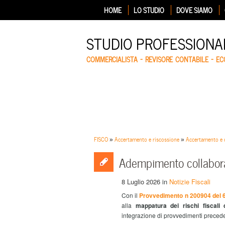
HOME
LO STUDIO
DOVE SIAMO
STUDIO PROFESSIONA
COMMERCIALISTA – REVISORE CONTABILE – E
FISCO
»
Accertamento e riscossione
»
Accertamento e c
Adempimento collaborati
8 Luglio 2026
in
Notizie Fiscali
Con il
Provvedimento n 200904 del 6
alla
mappatura dei rischi fiscali 
integrazione di provvedimenti precede