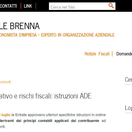
CONTATTI
LINK
LE BRENNA
CONOMISTA D'IMPRESA – ESPERTO IN ORGANIZZAZIONE AZIENDALE
Notizie Fiscali
Domande
Ce
ontrolli
vo e rischi fiscali: istruzioni ADE
Lo
 luglio
le Entrate approvano ulteriori specifiche istruzioni in ordine
derivanti dai principi contabili applicati dal contribuente
ad
nti.