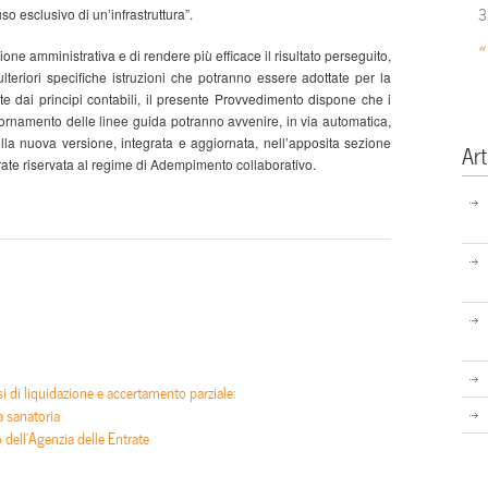
3
uso esclusivo di un’infrastruttura”.
«
azione amministrativa e di rendere più efficace il risultato perseguito,
ulteriori specifiche istruzioni che potranno essere adottate per la
te dai principi contabili, il presente Provvedimento dispone che i
giornamento delle linee guida potranno avvenire, in via automatica,
lla nuova versione, integrata e aggiornata, nell’apposita sezione
Art
trate riservata al regime di Adempimento collaborativo.
si di liquidazione e accertamento parziale:
a sanatoria
io dell’Agenzia delle Entrate