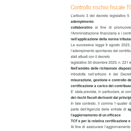
Controllo rischio fiscale 
L’articolo 3 del decreto legislativo 
adempimento
collaborativo
al fine di promuover
l’Amministrazione finanziaria e i cont
nell’applicazione della norma tributar
La successiva legge 9 agosto 2023, 
l’adempimento spontaneo dei contribue
stati attuati con il decreto
legislativo 30 dicembre 2023, n. 221 e
Nell’ambito delle richiamate disposi
introdotte nell’articolo 4 del Decr
misurazione, gestione e controllo de
certificazione a carico dei contribu
E’ stata prevista, in particolare, al c
dei rischi fiscali derivanti dai princip
In tale contesto, il comma 1-quater d
parte dell’Agenzia delle entrate di
a
l’aggiornamento di un efficace
TCF e per la relativa certificazione e
Al fine di assicurare l’aggiornament