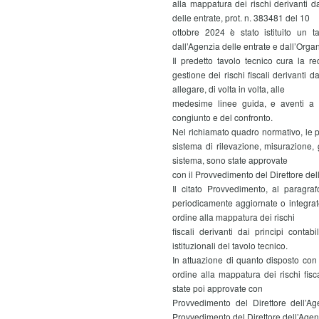
alla mappatura dei rischi derivanti d
delle entrate, prot. n. 383481 del 10
ottobre 2024 è stato istituito un t
dall’Agenzia delle entrate e dall’Organ
Il predetto tavolo tecnico cura la r
gestione dei rischi fiscali derivanti d
allegare, di volta in volta, alle
medesime linee guida, e aventi a og
congiunto e del confronto.
Nel richiamato quadro normativo, le p
sistema di rilevazione, misurazione, g
sistema, sono state approvate
con il Provvedimento del Direttore del
Il citato Provvedimento, al paragra
periodicamente aggiornate o integrate
ordine alla mappatura dei rischi
fiscali derivanti dai principi contab
istituzionali del tavolo tecnico.
In attuazione di quanto disposto con 
ordine alla mappatura dei rischi fisca
state poi approvate con
Provvedimento del Direttore dell’A
Provvedimento del Direttore dell’Agen