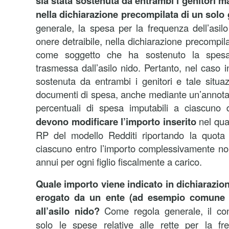
sia stata sostenuta da entrambi i genitori ma
nella dichiarazione precompilata di un solo
generale, la spesa per la frequenza dell’asi
onere detraibile, nella dichiarazione precompila
come soggetto che ha sostenuto la spesa
trasmessa dall’asilo nido. Pertanto, nel caso i
sostenuta da entrambi i genitori e tale situa
documenti di spesa, anche mediante un’annotaz
percentuali di spesa imputabili a ciascuno d
devono modificare l’importo inserito
nel qu
RP del modello Redditi riportando la quota 
ciascuno entro l’importo complessivamente no
annui per ogni figlio fiscalmente a carico.
Quale importo viene indicato in dichiarazio
erogato da un ente (ad esempio comune 
all’asilo nido?
Come regola generale, il con
solo le spese relative alle rette per la fre