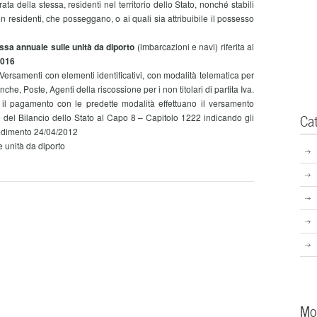
ta della stessa, residenti nel territorio dello Stato, nonché stabili
on residenti, che posseggano, o ai quali sia attribuibile il possesso
sa annuale sulle unità da diporto
(imbarcazioni e navi) riferita al
2016
rsamenti con elementi identificativi, con modalità telematica per
anche, Poste, Agenti della riscossione per i non titolari di partita Iva.
re il pagamento con le predette modalità effettuano il versamento
Ca
 del Bilancio dello Stato al Capo 8 – Capitolo 1222 indicando gli
vedimento 24/04/2012
unità da diporto
Mo