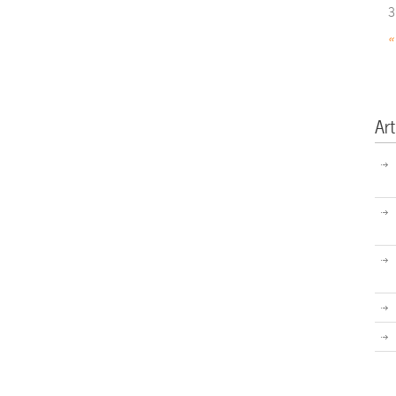
3
«
Art