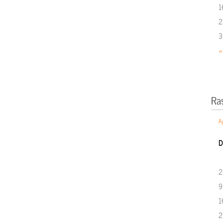
1
2
3
«
Ra
A
D
2
9
1
2