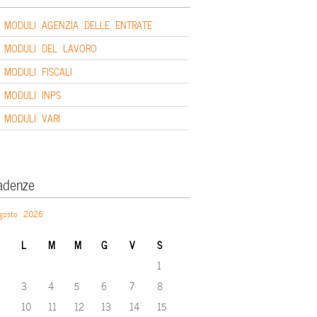
MODULI AGENZIA DELLE ENTRATE
MODULI DEL LAVORO
MODULI FISCALI
MODULI INPS
MODULI VARI
adenze
gosto 2026
L
M
M
G
V
S
1
3
4
5
6
7
8
10
11
12
13
14
15