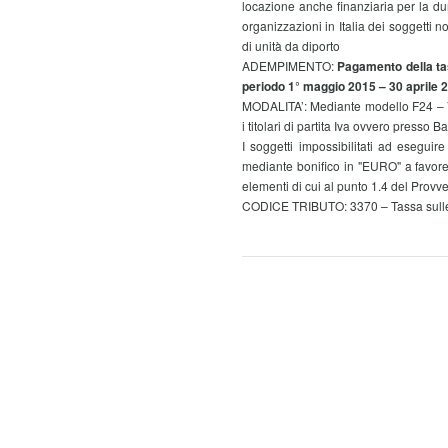
locazione anche finanziaria per la dura
organizzazioni in Italia dei soggetti n
di unità da diporto
ADEMPIMENTO:
Pagamento della tas
periodo 1° maggio 2015 – 30 aprile 
MODALITA’: Mediante modello F24 – Ve
i titolari di partita Iva ovvero presso B
I soggetti impossibilitati ad esegui
mediante bonifico in "EURO" a favore
elementi di cui al punto 1.4 del Prov
CODICE TRIBUTO: 3370 – Tassa sulle 