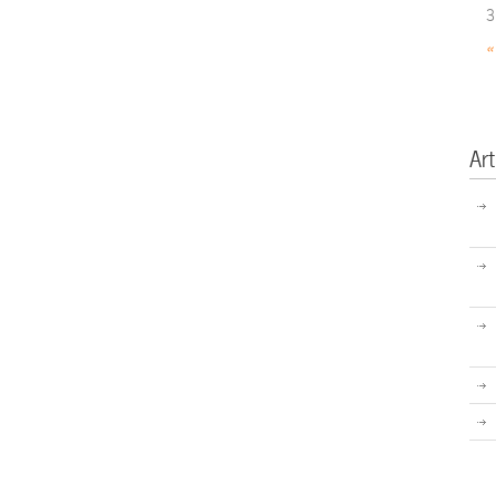
3
«
Art