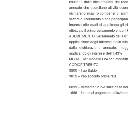
risultanti dalle dichiarazioni dei re
annuale che esercitano attività econo
dichiarano ricavi o compensi di ammo
settore di riferimento o che partecipan
imprese alle quali si applicano gli 
effettuato il primo versamento entro il
ADEMPIMENTO: Versamento della
6°
applicazione degli interessi nella m
dalla dichiarazione annuale, mag
applicando gli interessi dell'1,43%
MODALITA’: Modello F24 con modalità
CODICE TRIBUTO:
3800 – Irap Saldo
3812 – Irap acconto prima rata
6099 – Versamento IVA sulla base del
1668 – Interessi pagamento dilazionat