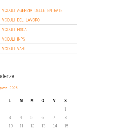
MODULI AGENZIA DELLE ENTRATE
MODULI DEL LAVORO
MODULI FISCALI
MODULI INPS
MODULI VARI
adenze
gosto 2026
L
M
M
G
V
S
1
3
4
5
6
7
8
10
11
12
13
14
15