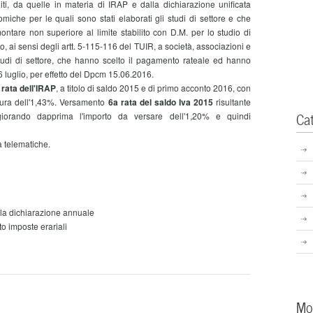
dditi, da quelle in materia di IRAP e dalla dichiarazione unificata
miche per le quali sono stati elaborati gli studi di settore e che
ntare non superiore al limite stabilito con D.M. per lo studio di
o, ai sensi degli artt. 5-115-116 del TUIR, a società, associazioni e
studi di settore, che hanno scelto il pagamento rateale ed hanno
 6 luglio, per effetto del Dpcm 15.06.2016.
 rata dell'IRAP
, a titolo di saldo 2015 e di primo acconto 2016, con
isura dell'1,43%. Versamento
6a rata del saldo Iva 2015
risultante
Ca
giorando dapprima l'importo da versare dell'1,20% e quindi
 telematiche.
la dichiarazione annuale
o imposte erariali
Mo