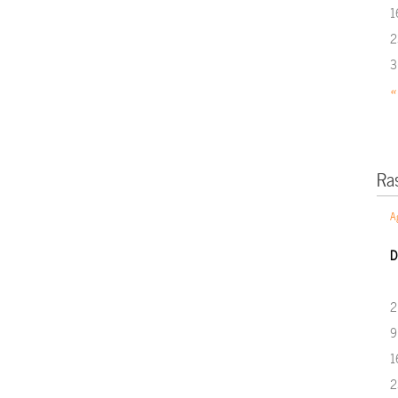
1
2
3
«
Ra
A
D
2
9
1
2