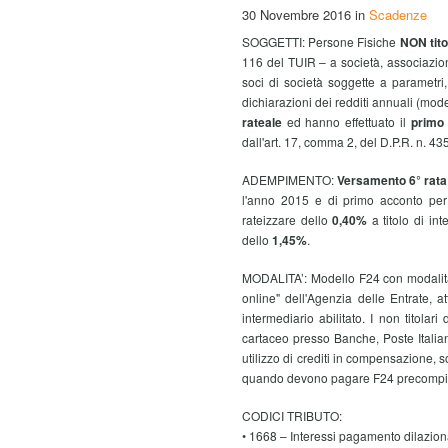
30 Novembre 2016
in
Scadenze
SOGGETTI: Persone Fisiche
NON tito
116 del TUIR – a società, associazioni
soci di società soggette a parametri, e
dichiarazioni dei redditi annuali (mo
rateale
ed hanno effettuato il
primo 
dall'art. 17, comma 2, del D.P.R. n. 
ADEMPIMENTO:
Versamento 6° rata
l'anno 2015 e di primo acconto per
rateizzare dello
0,40%
a titolo di int
dello
1,45%
.
MODALITA’: Modello F24 con modalità 
online" dell'Agenzia delle Entrate, a
intermediario abilitato. I non titola
cartaceo presso Banche, Poste Italia
utilizzo di crediti in compensazione,
quando devono pagare F24 precompilat
CODICI TRIBUTO:
• 1668 – Interessi pagamento dilaziona