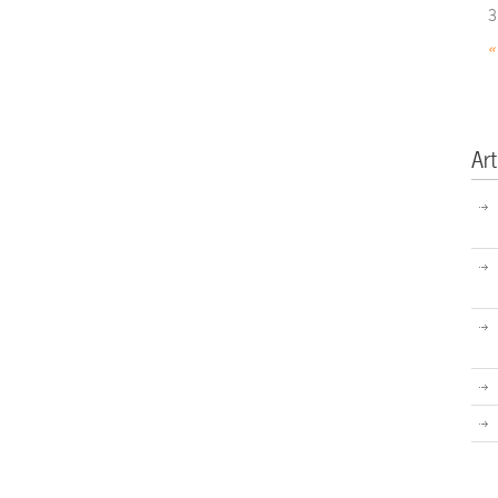
3
«
Art