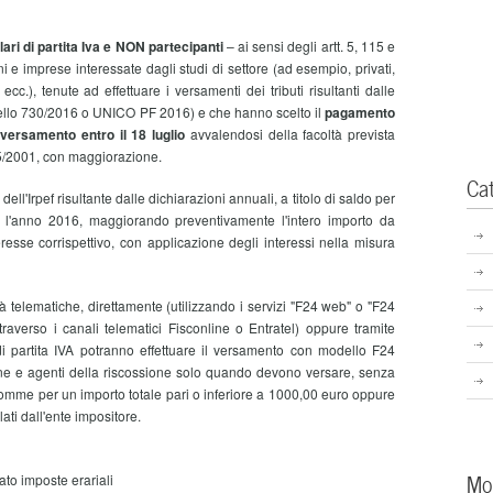
lari di partita Iva e NON partecipanti
– ai sensi degli artt. 5, 115 e
 e imprese interessate dagli studi di settore (ad esempio, privati,
cc.), tenute ad effettuare i versamenti dei tributi risultanti dalle
dello 730/2016 o UNICO PF 2016) e che hanno scelto il
pagamento
versamento entro il 18 luglio
avvalendosi della facoltà prevista
435/2001, con maggiorazione.
Ca
dell'Irpef risultante dalle dichiarazioni annuali, a titolo di saldo per
 l'anno 2016, maggiorando preventivamente l'intero importo da
eresse corrispettivo, con applicazione degli interessi nella misura
telematiche, direttamente (utilizzando i servizi "F24 web" o "F24
ttraverso i canali telematici Fisconline o Entratel) oppure tramite
ri di partita IVA potranno effettuare il versamento con modello F24
ne e agenti della riscossione solo quando devono versare, senza
 somme per un importo totale pari o inferiore a 1000,00 euro oppure
i dall'ente impositore.
Mo
to imposte erariali