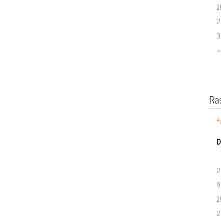
1
2
3
«
Ra
A
D
2
9
1
2