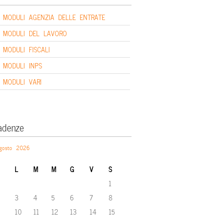
MODULI AGENZIA DELLE ENTRATE
MODULI DEL LAVORO
MODULI FISCALI
MODULI INPS
MODULI VARI
adenze
gosto 2026
L
M
M
G
V
S
1
3
4
5
6
7
8
10
11
12
13
14
15