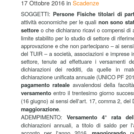
17 Ottobre 2016
in
Scadenze
SOGGETTI:
Persone Fisiche titolari di par
attività economiche per le quali
non sono stati
settore
o che dichiarano ricavi o compensi di
limite stabilito per lo studio di settore di riferi
approvazione e che non partecipano – ai sensi 
del TUIR – a società, associazioni e imprese in
settore, tenute ad effettuare i versamenti dei 
dichiarazioni dei redditi, da quelle in ma
dichiarazione unificata annuale (UNICO PF 2016
pagamento rateale
avvalendosi della facoltà
versamento
entro il trentesimo giorno succes
(16 giugno) ai sensi dell'art. 17, comma 2, del
maggiorazione
.
ADEMPIMENTO:
Versamento 4° rata dell'
dichiarazioni annuali, a titolo di saldo per
acconto per l'anno 2016,
maggiorando
pr