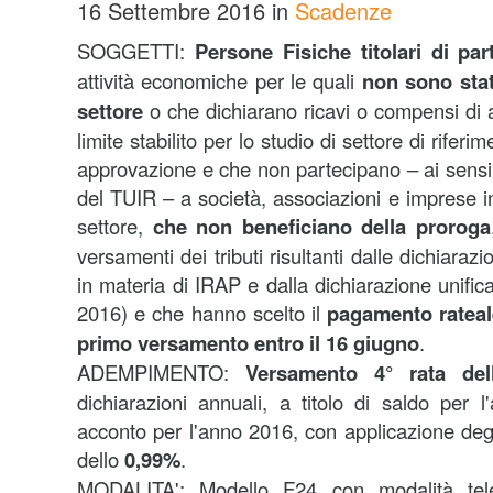
16 Settembre 2016
in
Scadenze
SOGGETTI:
Persone Fisiche titolari di part
attività economiche per le quali
non sono stati
settore
o che dichiarano ricavi o compensi di
limite stabilito per lo studio di settore di riferi
approvazione e che non partecipano – ai sensi 
del TUIR – a società, associazioni e imprese in
settore,
che non beneficiano della proroga
versamenti dei tributi risultanti dalle dichiarazi
in materia di IRAP e dalla dichiarazione unif
2016) e che hanno scelto il
pagamento rateal
primo versamento entro il 16 giugno
.
ADEMPIMENTO:
Versamento 4° rata dell'
dichiarazioni annuali, a titolo di saldo per
acconto per l'anno 2016, con applicazione degl
dello
0,99%
.
MODALITA': Modello F24 con modalità tele