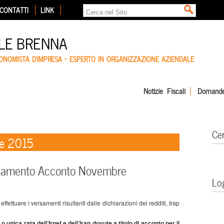
CONTATTI
LINK
LE BRENNA
CONOMISTA D'IMPRESA – ESPERTO IN ORGANIZZAZIONE AZIENDALE
Notizie Fiscali
Domande
Ce
re 2015
samento Acconto Novembre
Lo
ettuare i versamenti risultanti dalle dichiarazioni dei redditi, Irap
 o unica rata dell’Irpef e dell’Irap dovute a titolo di acconto per il