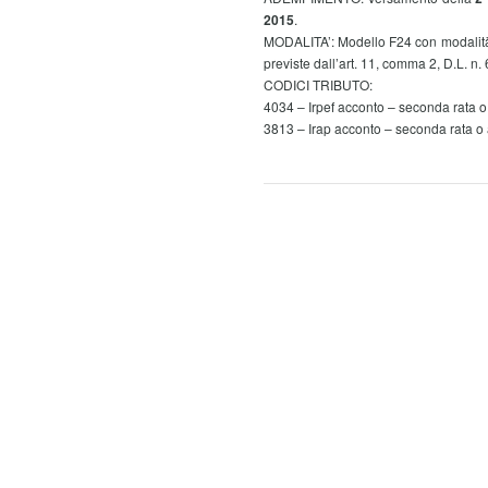
2015
.
MODALITA’: Modello F24 con modalità te
previste dall’art. 11, comma 2, D.L. n. 6
CODICI TRIBUTO:
4034 – Irpef acconto – seconda rata o
3813 – Irap acconto – seconda rata o 