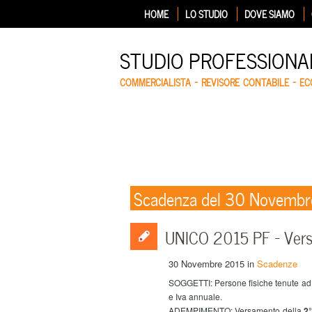
HOME
LO STUDIO
DOVE SIAMO
STUDIO PROFESSIONA
COMMERCIALISTA – REVISORE CONTABILE – E
Scadenza del 30 Novemb
UNICO 2015 PF – Ver
30 Novembre 2015
in
Scadenze
SOGGETTI: Persone fisiche tenute ad eff
e Iva annuale.
ADEMPIMENTO: Versamento della
2°