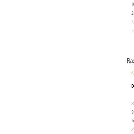
1
2
3
«
Ra
A
D
2
9
1
2