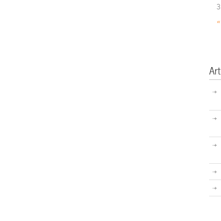
3
«
Art