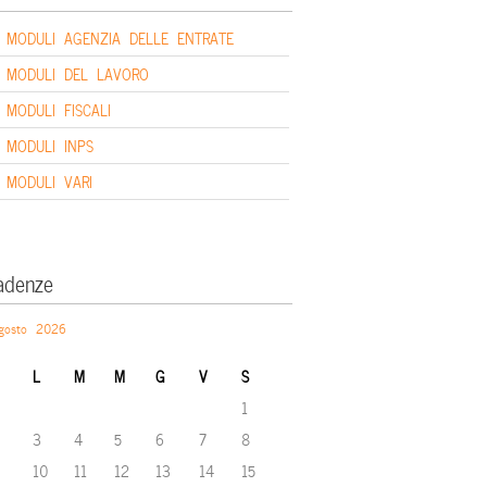
MODULI AGENZIA DELLE ENTRATE
MODULI DEL LAVORO
MODULI FISCALI
MODULI INPS
MODULI VARI
adenze
gosto 2026
L
M
M
G
V
S
1
3
4
5
6
7
8
10
11
12
13
14
15