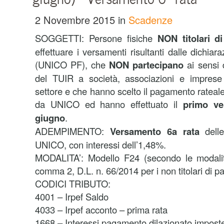
2 Novembre 2015
in
Scadenze
SOGGETTI: Persone fisiche
NON titolari di 
effettuare i versamenti risultanti dalle dichiara
(UNICO PF), che
NON partecipano
ai sensi 
del TUIR a società, associazioni e imprese 
settore e che hanno scelto il pagamento rateale
da UNICO ed hanno effettuato il
primo ve
giugno
.
ADEMPIMENTO:
Versamento 6a rata
delle
UNICO, con interessi dell’1,48%.
MODALITA’: Modello F24 (secondo le modalità 
comma 2, D.L. n. 66/2014 per i non titolari di pa
CODICI TRIBUTO:
4001 – Irpef Saldo
4033 – Irpef acconto – prima rata
1668 – Interessi pagamento dilazionato imposte 