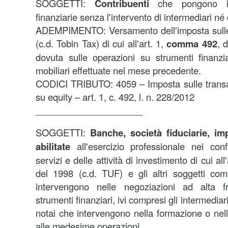
SOGGETTI:
Contribuenti
che pongono i
finanziarie senza l'intervento di intermediari né 
ADEMPIMENTO:
Versamento dell'imposta sulle
(c.d. Tobin Tax) di cui all'art. 1,
comma 492
, 
dovuta sulle operazioni su strumenti finanzia
mobiliari effettuate nel mese precedente.
CODICI TRIBUTO:
4059 – Imposta sulle transaz
su equity – art. 1, c. 492, l. n. 228/2012
_____________________
SOGGETTI:
Banche, società fiduciarie, im
abilitate
all'esercizio professionale nei conf
servizi e delle attività di investimento di cui al
del 1998 (c.d. TUF) e gli altri soggetti c
intervengono nelle negoziazioni ad alta fr
strumenti finanziari, ivi compresi gli intermediar
notai che intervengono nella formazione o nell'a
alle medesime operazioni.