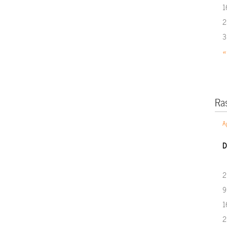
1
2
3
«
Ra
A
D
2
9
1
2