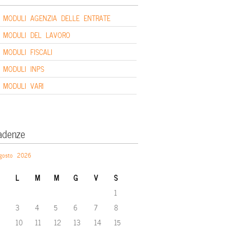
MODULI AGENZIA DELLE ENTRATE
MODULI DEL LAVORO
MODULI FISCALI
MODULI INPS
MODULI VARI
adenze
gosto 2026
L
M
M
G
V
S
1
3
4
5
6
7
8
10
11
12
13
14
15