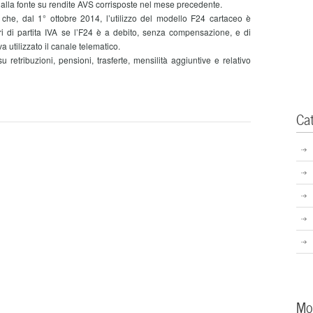
la fonte su rendite AVS corrisposte nel mese precedente.
che, dal 1° ottobre 2014, l’utilizzo del modello F24 cartaceo è
ari di partita IVA se l’F24 è a debito, senza compensazione, e di
 va utilizzato il canale telematico.
etribuzioni, pensioni, trasferte, mensilità aggiuntive e relativo
Ca
Mo