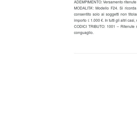
ADEMPIMENTO: Versamento ritenute al
MODALITA’: Modello F24. Si ricorda 
consentito solo ai soggetti non titol
importo ≤ 1.000 €. In tutti gli altri casi,
CODICI TRIBUTO: 1001 – Ritenute su r
conguaglio.