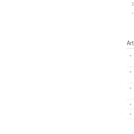
3
«
Art