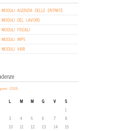
MODULI AGENZIA DELLE ENTRATE
MODULI DEL LAVORO
MODULI FISCALI
MODULI INPS
MODULI VARI
adenze
gosto 2026
L
M
M
G
V
S
1
3
4
5
6
7
8
10
11
12
13
14
15