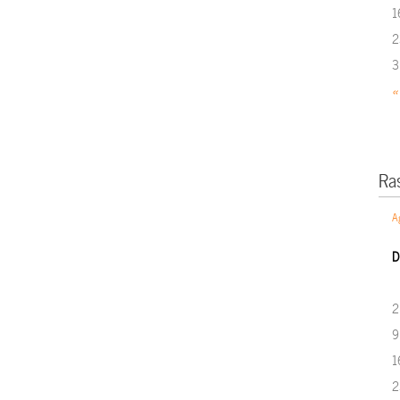
1
2
3
«
Ra
A
D
2
9
1
2