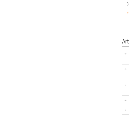
3
«
Art