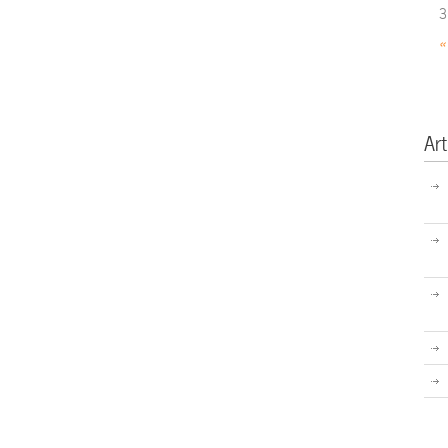
3
«
Art