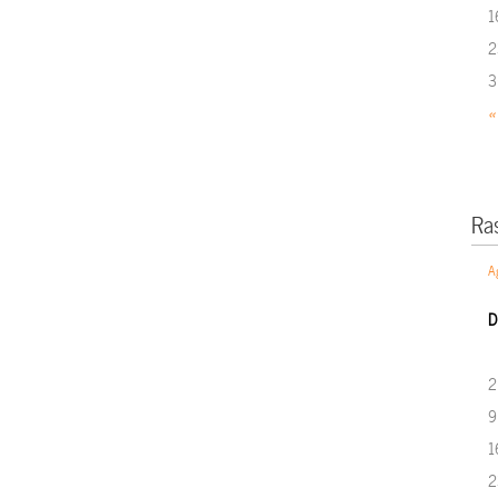
1
2
3
«
Ra
A
D
2
9
1
2