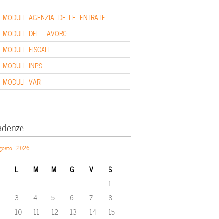
MODULI AGENZIA DELLE ENTRATE
MODULI DEL LAVORO
MODULI FISCALI
MODULI INPS
MODULI VARI
adenze
gosto 2026
L
M
M
G
V
S
1
3
4
5
6
7
8
10
11
12
13
14
15