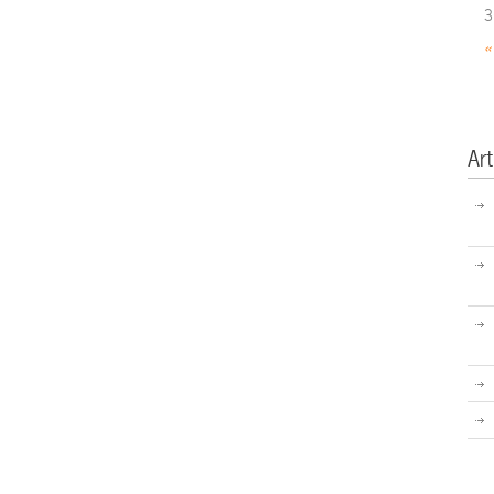
3
«
Art