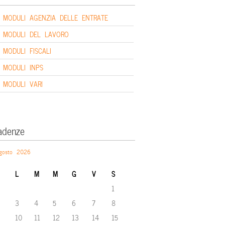
MODULI AGENZIA DELLE ENTRATE
MODULI DEL LAVORO
MODULI FISCALI
MODULI INPS
MODULI VARI
adenze
gosto 2026
L
M
M
G
V
S
1
3
4
5
6
7
8
10
11
12
13
14
15