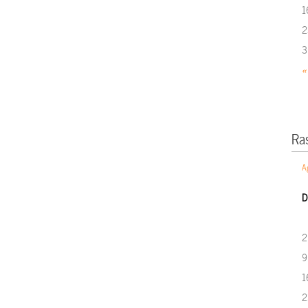
1
2
3
«
Ra
A
D
2
9
1
2