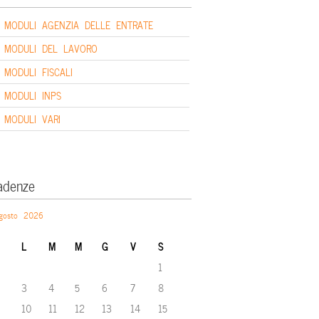
MODULI AGENZIA DELLE ENTRATE
MODULI DEL LAVORO
MODULI FISCALI
MODULI INPS
MODULI VARI
adenze
gosto 2026
L
M
M
G
V
S
1
3
4
5
6
7
8
10
11
12
13
14
15