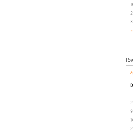
1
2
3
«
Ra
A
D
2
9
1
2