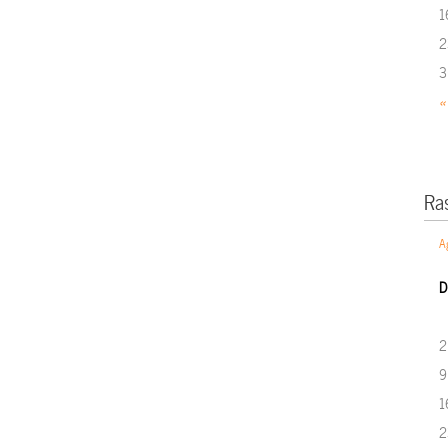
1
2
3
«
Ra
A
D
2
9
1
2