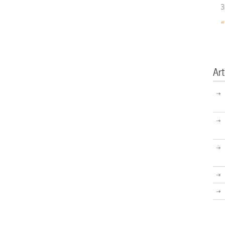
3
«
Art