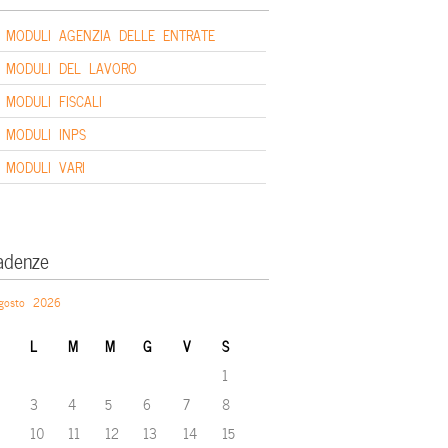
MODULI AGENZIA DELLE ENTRATE
MODULI DEL LAVORO
MODULI FISCALI
MODULI INPS
MODULI VARI
adenze
gosto 2026
L
M
M
G
V
S
1
3
4
5
6
7
8
10
11
12
13
14
15