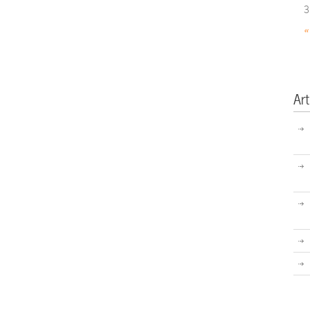
3
«
Art