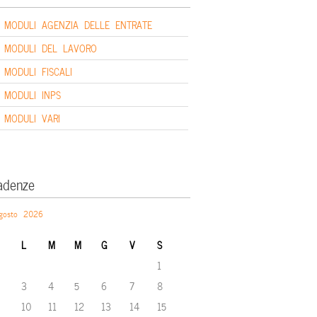
MODULI AGENZIA DELLE ENTRATE
MODULI DEL LAVORO
MODULI FISCALI
MODULI INPS
MODULI VARI
adenze
gosto 2026
L
M
M
G
V
S
1
3
4
5
6
7
8
10
11
12
13
14
15