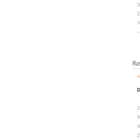
1
2
3
«
Ra
A
D
2
9
1
2