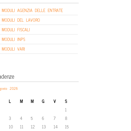
MODULI AGENZIA DELLE ENTRATE
MODULI DEL LAVORO
MODULI FISCALI
MODULI INPS
MODULI VARI
adenze
gosto 2026
L
M
M
G
V
S
1
3
4
5
6
7
8
10
11
12
13
14
15