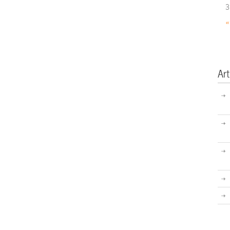
3
«
Art