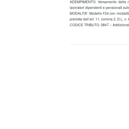
ADEMPIMENTO: Versamento della rata 
lavoratori dipendenti e pensionati s
MODALITA’: Modello F24 con modalità te
previste dall’art. 11, comma 2, D.L. n. 6
CODICE TRIBUTO: 3847 – Addizionale c