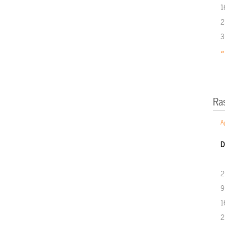
1
2
3
«
Ra
A
D
2
9
1
2