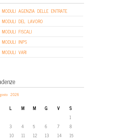
MODULI AGENZIA DELLE ENTRATE
MODULI DEL LAVORO
MODULI FISCALI
MODULI INPS
MODULI VARI
adenze
gosto 2026
L
M
M
G
V
S
1
3
4
5
6
7
8
10
11
12
13
14
15