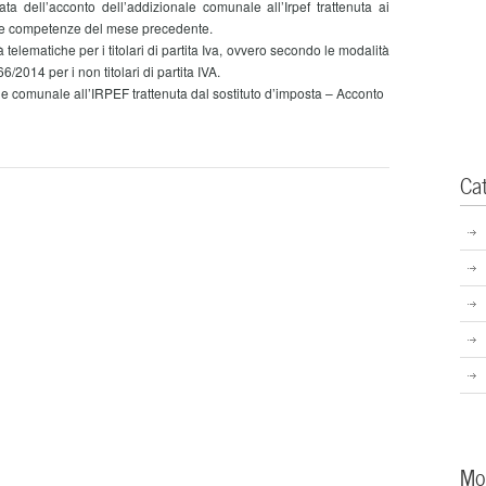
dell’acconto dell’addizionale comunale all’Irpef trattenuta ai
ulle competenze del mese precedente.
lematiche per i titolari di partita Iva, ovvero secondo le modalità
6/2014 per i non titolari di partita IVA.
omunale all’IRPEF trattenuta dal sostituto d’imposta – Acconto
Ca
Mo