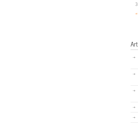
3
«
Art