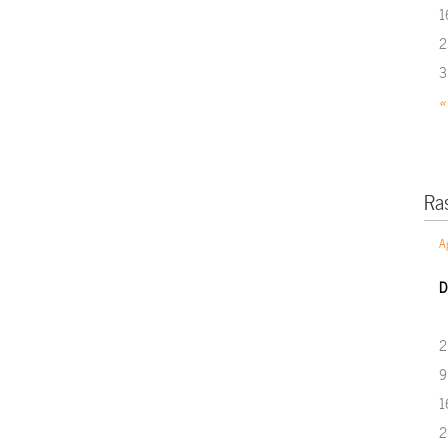
1
2
3
«
Ra
A
D
2
9
1
2