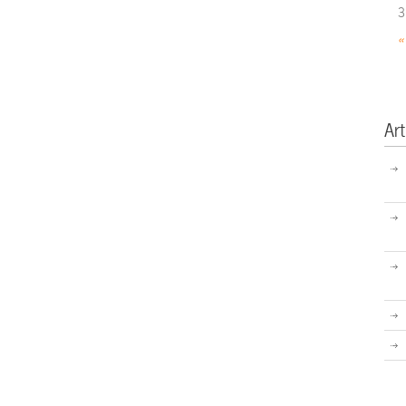
3
«
Art