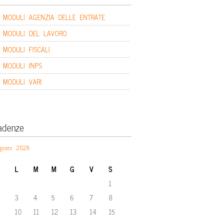
MODULI AGENZIA DELLE ENTRATE
MODULI DEL LAVORO
MODULI FISCALI
MODULI INPS
MODULI VARI
adenze
gosto 2026
L
M
M
G
V
S
1
3
4
5
6
7
8
10
11
12
13
14
15