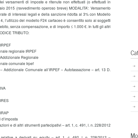
ei versamenti di imposte e ritenute non effettuati (o effettuati in
ennaio 2015 (ravvedimento operoso breve) MODALITA’: Versamento
rate di interessi legali e della sanzione ridotta al 3% con Modello
4, l’utilizzo del modello F24 cartaceo è consentito solo ai soggetti
 debito, senza compensazione, e di importo ≤ 1.000 €. In tutti gli altri
o. CODICE TRIBUTO:
– IRPEF
Ca
onale regionale IRPEF
– Addizionale Regionale
onale comunale Irpef
 – Addizionale Comunale all’IRPEF – Autotassazione – art. 13 D.
 IVA
– IRES
– IRAP
i d’imposta
ioni e di altri strumenti partecipativi – art. 1, c. 491, l. n. 228/2012
Mo
elative a derivati su equity – art. 1, c. 492, l. n. 228/2012 –