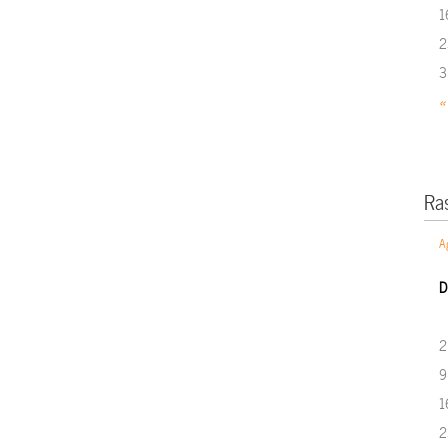
1
2
3
«
Ra
A
D
2
9
1
2