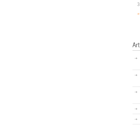
3
«
Art