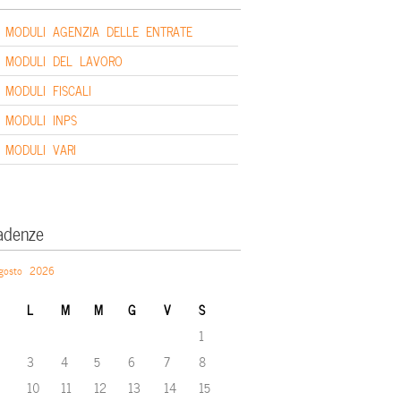
MODULI AGENZIA DELLE ENTRATE
MODULI DEL LAVORO
MODULI FISCALI
MODULI INPS
MODULI VARI
adenze
gosto 2026
L
M
M
G
V
S
1
3
4
5
6
7
8
10
11
12
13
14
15