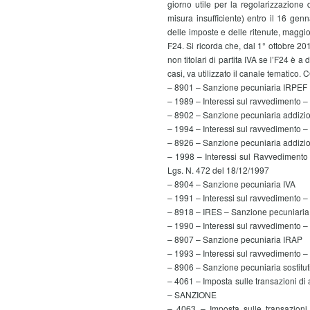
giorno utile per la regolarizzazione d
misura insufficiente) entro il 16 g
delle imposte e delle ritenute, maggio
F24. Si ricorda che, dal 1° ottobre 201
non titolari di partita IVA se l’F24 è a
casi, va utilizzato il canale tematic
– 8901 – Sanzione pecuniaria IRPEF
– 1989 – Interessi sul ravvedimento 
– 8902 – Sanzione pecuniaria addizi
– 1994 – Interessi sul ravvedimento 
– 8926 – Sanzione pecuniaria addizi
– 1998 – Interessi sul Ravvedimento
Lgs. N. 472 del 18/12/1997
– 8904 – Sanzione pecuniaria IVA
– 1991 – Interessi sul ravvedimento –
– 8918 – IRES – Sanzione pecuniaria
– 1990 – Interessi sul ravvedimento 
– 8907 – Sanzione pecuniaria IRAP
– 1993 – Interessi sul ravvedimento 
– 8906 – Sanzione pecuniaria sostitut
– 4061 – Imposta sulle transazioni di az
– SANZIONE
– 4063 – Imposta sulle transazioni r