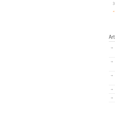
3
«
Art