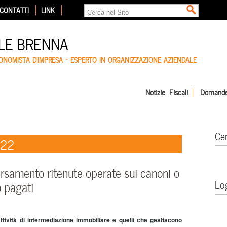
CONTATTI
LINK
LE BRENNA
CONOMISTA D'IMPRESA – ESPERTO IN ORGANIZZAZIONE AZIENDALE
Notizie Fiscali
Domande
Ce
022
samento ritenute operate sui canoni o
Lo
o pagati
ttività di intermediazione immobiliare e quelli che gestiscono