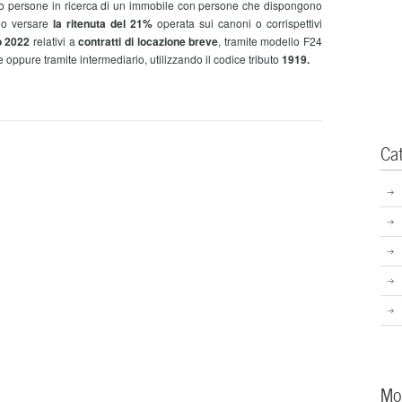
o persone in ricerca di un immobile con persone che dispongono
ono versare
la ritenuta del 21%
operata sui canoni o corrispettivi
o 2022
relativi a
contratti di locazione breve
, tramite modello F24
 oppure tramite intermediario, utilizzando il codice tributo
1919.
Ca
Mo