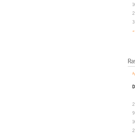
1
2
3
«
Ra
A
D
2
9
1
2