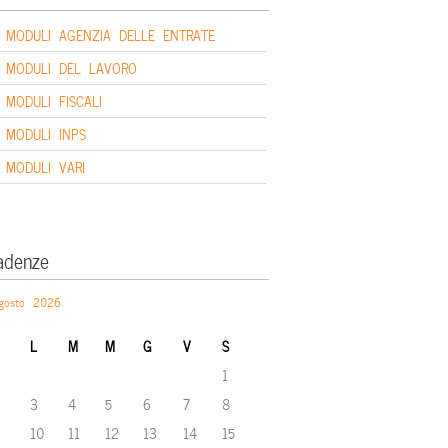
MODULI AGENZIA DELLE ENTRATE
MODULI DEL LAVORO
MODULI FISCALI
MODULI INPS
MODULI VARI
adenze
gosto 2026
L
M
M
G
V
S
1
3
4
5
6
7
8
10
11
12
13
14
15