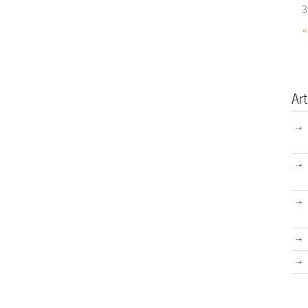
3
«
Art