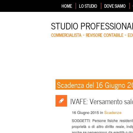
HOME
LO STUDIO
DOVE SIAMO
STUDIO PROFESSIONA
COMMERCIALISTA – REVISORE CONTABILE – E
Scadenza del 16 Giugno 2
IVAFE: Versamento sal
16 Giugno 2015
in
Scadenze
SOGGETTI: Persone fisiche residenti i
proprietà o di altro diritto reale, i
anche se pervengono da eredità o d