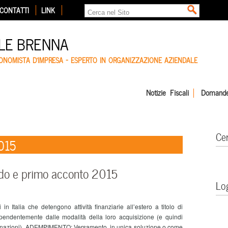
CONTATTI
LINK
LE BRENNA
CONOMISTA D'IMPRESA – ESPERTO IN ORGANIZZAZIONE AZIENDALE
Notizie Fiscali
Domande
Ce
015
do e primo acconto 2015
Lo
n Italia che detengono attività finanziarie all’estero a titolo di
ndipendentemente dalle modalità della loro acquisizione (e quindi
onazioni). ADEMPIMENTO: Versamento, in unica soluzione o come