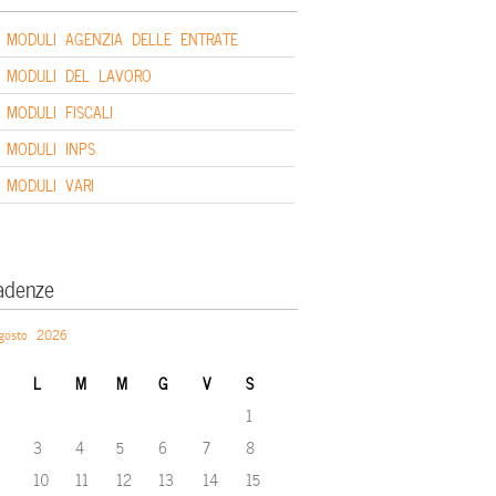
MODULI AGENZIA DELLE ENTRATE
MODULI DEL LAVORO
MODULI FISCALI
MODULI INPS
MODULI VARI
adenze
gosto 2026
L
M
M
G
V
S
1
3
4
5
6
7
8
10
11
12
13
14
15