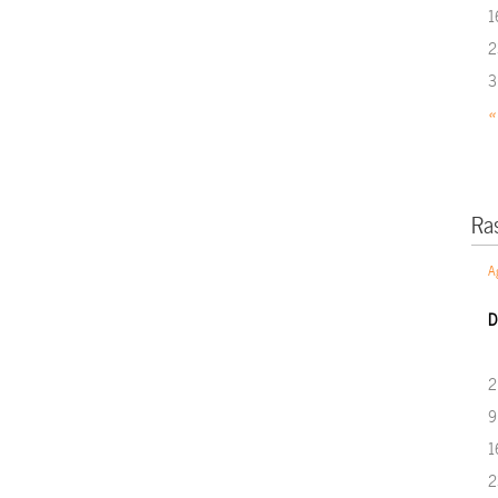
1
2
3
«
Ra
A
D
2
9
1
2