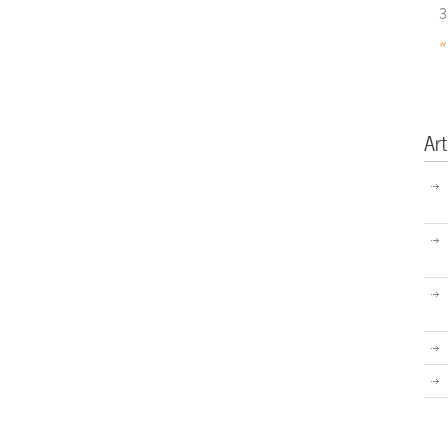
3
«
Art