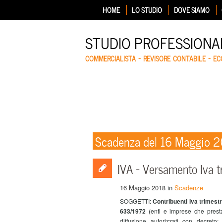
HOME
LO STUDIO
DOVE SIAMO
STUDIO PROFESSIONA
COMMERCIALISTA – REVISORE CONTABILE – E
Scadenza del 16 Maggio 
IVA – Versamento Iva tr
16 Maggio 2018
in
Scadenze
SOGGETTI:
Contribuenti Iva trimestra
633/1972
(enti e imprese che presta
diffusione autorizzati con decreto;