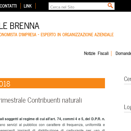
CONTATTI
LINK
LE BRENNA
CONOMISTA D'IMPRESA – ESPERTO IN ORGANIZZAZIONE AZIENDALE
Notizie Fiscali
Domande
Ce
2018
imestrale Contribuenti naturali
Lo
li soggetti al regime di cui all'art. 74, commi 4 e 5, del D.P.R. n.
no servizi al pubblico con carattere di frequenza, uniformità e
 esercenti impianti di distribuzione di carburante per uso di