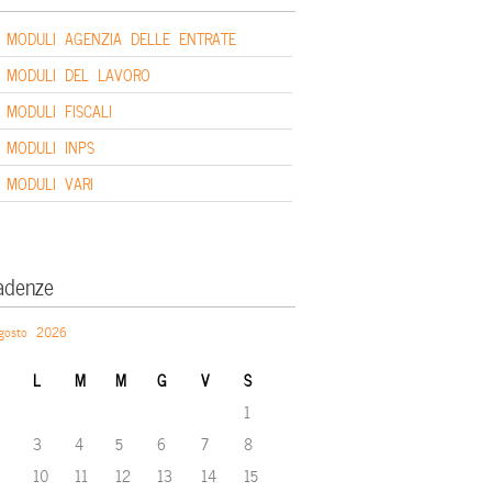
MODULI AGENZIA DELLE ENTRATE
MODULI DEL LAVORO
MODULI FISCALI
MODULI INPS
MODULI VARI
adenze
gosto 2026
L
M
M
G
V
S
1
3
4
5
6
7
8
10
11
12
13
14
15