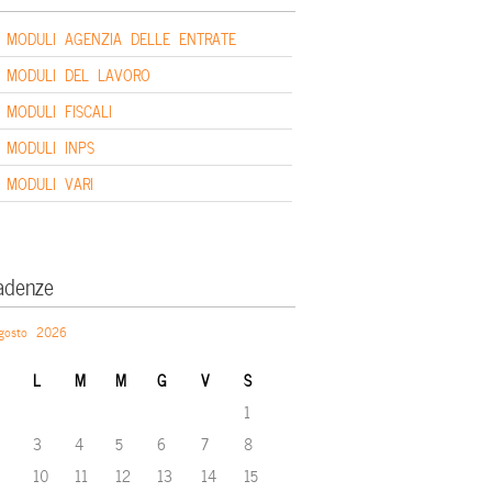
MODULI AGENZIA DELLE ENTRATE
MODULI DEL LAVORO
MODULI FISCALI
MODULI INPS
MODULI VARI
adenze
gosto 2026
L
M
M
G
V
S
1
3
4
5
6
7
8
10
11
12
13
14
15