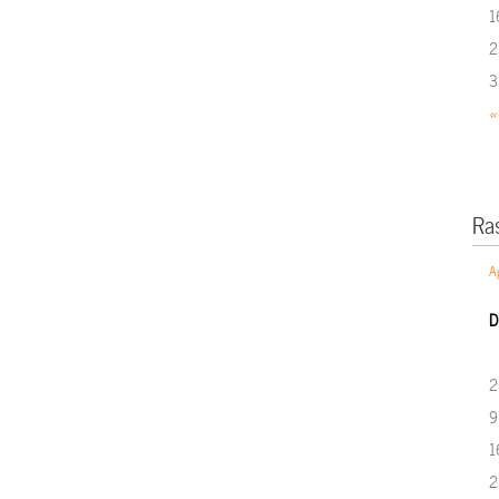
1
2
3
«
Ra
A
D
2
9
1
2