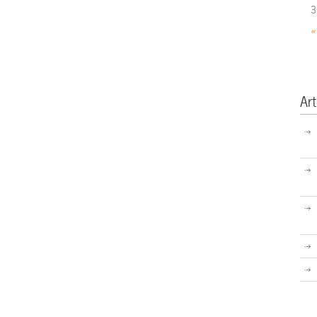
3
«
Art