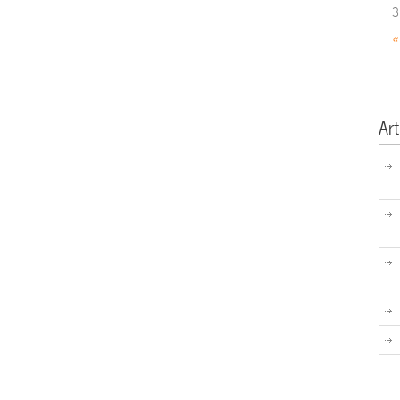
3
«
Art