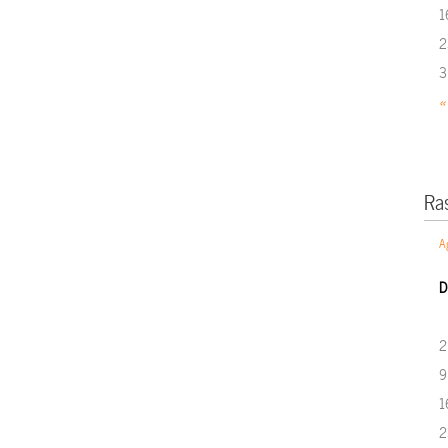
1
2
3
«
Ra
A
D
2
9
1
2