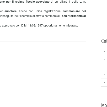
ione per il regime fiscale agevolato
di cui all'art. 1 della L. n.
per
annotare
, anche con unica registrazione,
l’ammontare dei
onseguito nell’esercizio di attività commerciali,
con riferimento al
o approvato con D.M. 11/02/1997,opportunamente integrato.
Ca
Mo