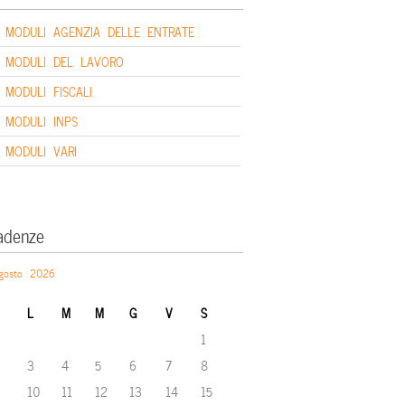
MODULI AGENZIA DELLE ENTRATE
MODULI DEL LAVORO
MODULI FISCALI
MODULI INPS
MODULI VARI
adenze
gosto 2026
L
M
M
G
V
S
1
3
4
5
6
7
8
10
11
12
13
14
15