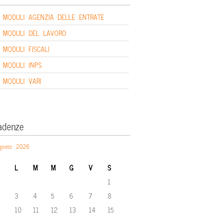
MODULI AGENZIA DELLE ENTRATE
MODULI DEL LAVORO
MODULI FISCALI
MODULI INPS
MODULI VARI
adenze
gosto 2026
L
M
M
G
V
S
1
3
4
5
6
7
8
10
11
12
13
14
15