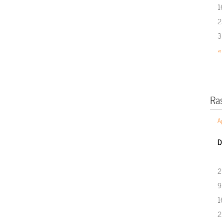
1
2
3
«
Ra
A
D
2
9
1
2