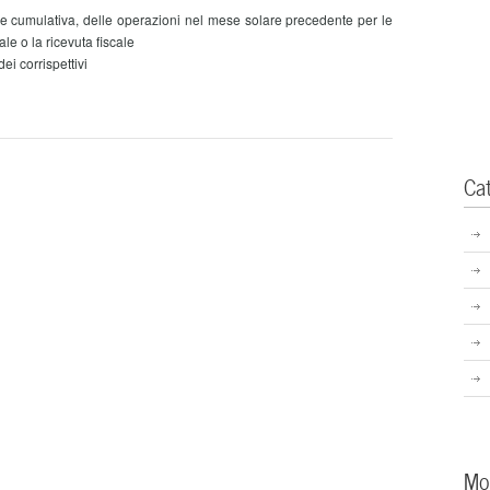
umulativa, delle operazioni nel mese solare precedente per le
cale o la ricevuta fiscale
i corrispettivi
Ca
Mo