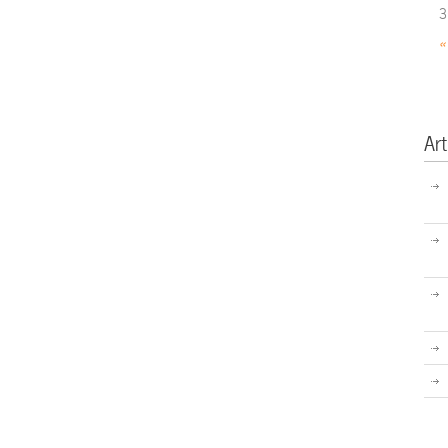
3
«
Art